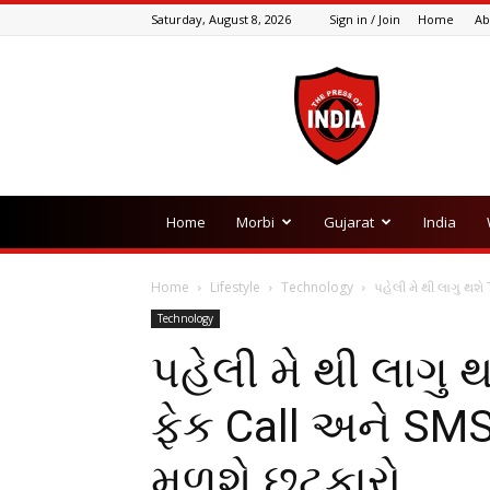
Saturday, August 8, 2026
Sign in / Join
Home
Ab
The
Press
Of
India
Home
Morbi
Gujarat
India
Home
Lifestyle
Technology
પહેલી મે થી લાગુ થશે
Technology
પહેલી મે થી લાગુ 
ફેક Call અને SMS
મળશે છૂટકારો