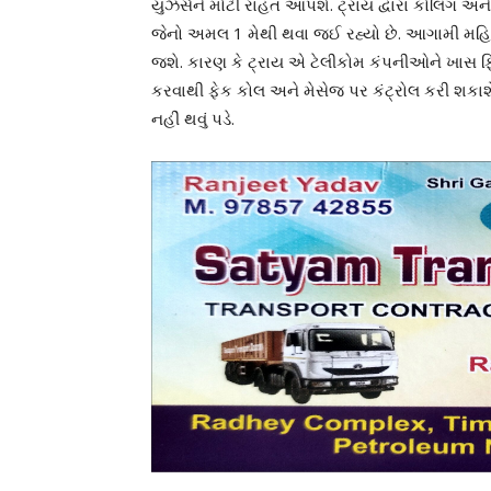
યુઝર્સને મોટી રાહત આપશે. ટ્રાય દ્વારા કોલિંગ
જેનો અમલ 1 મેથી થવા જઈ રહ્યો છે. આગામી મહ
જશે. કારણ કે ટ્રાય એ ટેલીકોમ કંપનીઓને ખાસ ફ
કરવાથી ફેક કોલ અને મેસેજ પર કંટ્રોલ કરી શકાશે. 
નહીં થવું પડે.