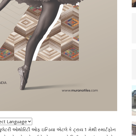
્યુલેટરી ઓથોરિટી ઓફ ઇન્ડિયા એટલે કે ટ્રાય 1 મેથી સ્માર્ટફોન