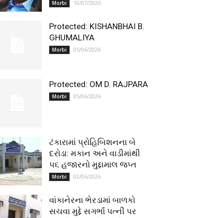
10/07/2026
Morbi
Protected: KISHANBHAI B.
GHUMALIYA
05/06/2026
Morbi
Protected: OM D. RAJPARA
05/06/2026
Morbi
ટંકારામાં પ્રોહિબિશનના બે
દરોડા: મકાન અને વાડીમાંથી
૫૬ હજારનો મુદ્દામાલ જપ્ત
02/06/2026
Morbi
વાંકાનેરના ભેરડામાં બાળકો
સચવા મુદ્દે સગર્ભા પત્ની પર