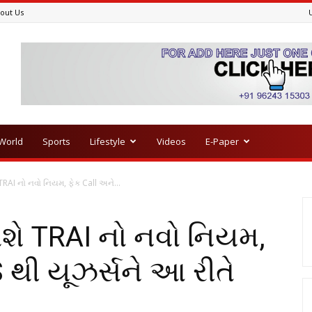
out Us
World
Sports
Lifestyle
Videos
E-Paper
 TRAI નો નવો નિયમ, ફેક Call અને...
થશે TRAI નો નવો નિયમ,
 થી યૂઝર્સને આ રીતે