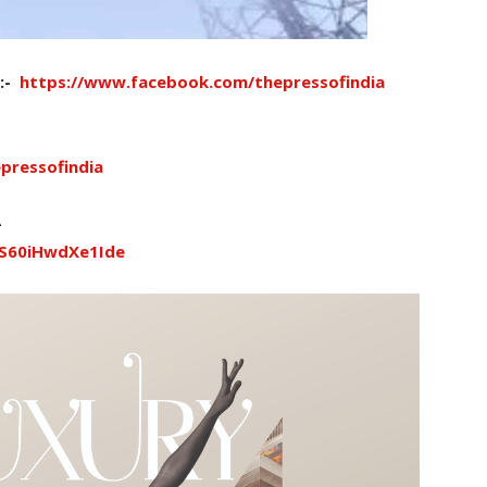
ો:-
https://www.facebook.com/thepressofindia
pressofindia
-
TS60iHwdXe1Ide