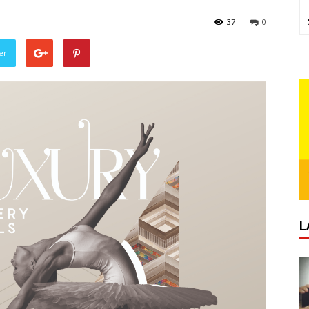
37
0
er
L