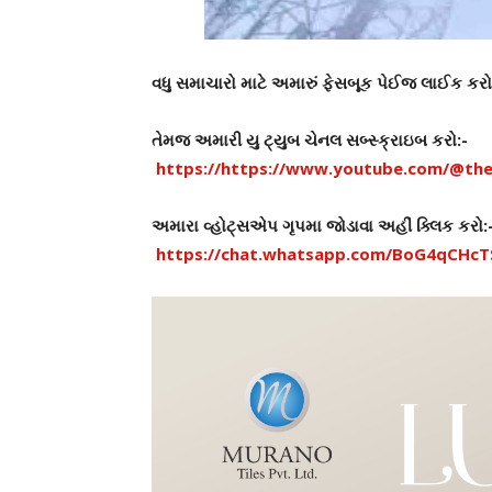
વધુ સમાચારો માટે અમારું ફેસબૂક પેઈજ લાઈક કર
તેમજ અમારી યુ ટ્યુબ ચેનલ સબ્સ્ક્રાઇબ કરો:-
https://https://www.youtube.com/@the
અમારા વ્હોટ્સએપ ગૃપમા જોડાવા અહીં ક્લિક કરો:
https://chat.whatsapp.com/BoG4qCHc