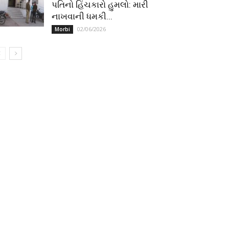
પતિનો હિંચકારો હુમલો: મારી
નાખવાની ધમકી...
02/06/2026
Morbi