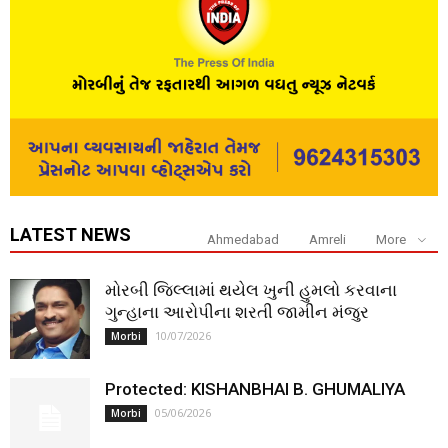
LATEST NEWS
Ahmedabad
Amreli
More
મોરબી જિલ્લામાં થયેલ ખુની હુમલો કરવાના
ગુન્હાના આરોપીના શરતી જામીન મંજુર
10/07/2026
Morbi
Protected: KISHANBHAI B. GHUMALIYA
05/06/2026
Morbi