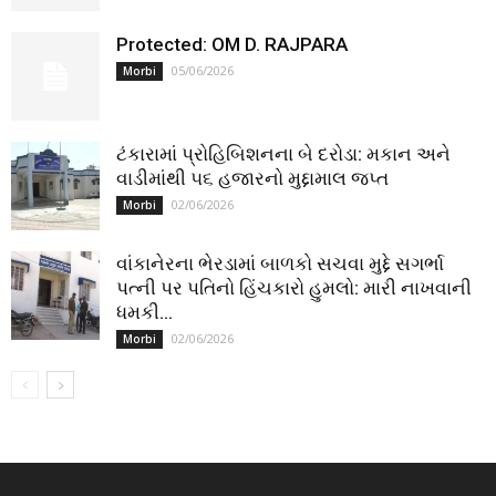
Protected: OM D. RAJPARA
05/06/2026
Morbi
ટંકારામાં પ્રોહિબિશનના બે દરોડા: મકાન અને
વાડીમાંથી ૫૬ હજારનો મુદ્દામાલ જપ્ત
02/06/2026
Morbi
વાંકાનેરના ભેરડામાં બાળકો સચવા મુદ્દે સગર્ભા
પત્ની પર પતિનો હિંચકારો હુમલો: મારી નાખવાની
ધમકી...
02/06/2026
Morbi