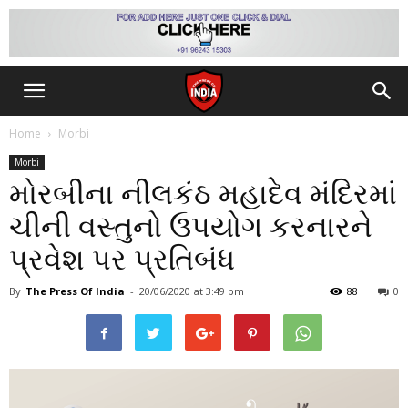
Home
Morbi
Morbi
મોરબીના નીલકંઠ મહાદેવ મંદિરમાં
ચીની વસ્તુનો ઉપયોગ કરનારને
પ્રવેશ પર પ્રતિબંધ
By
The Press Of India
-
20/06/2020
at 3:49 pm
88
0