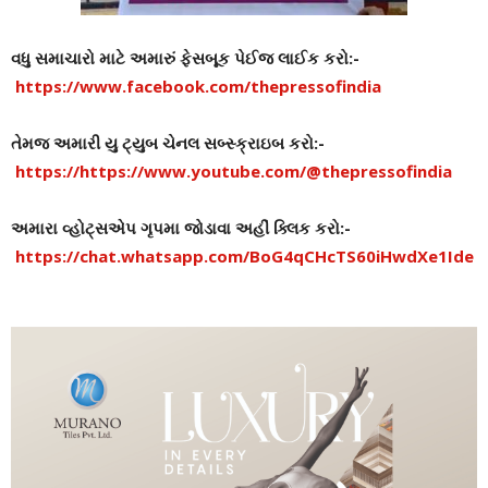
વધુ સમાચારો માટે અમારું ફેસબૂક પેઈજ લાઈક કરો:-
https://www.facebook.com/thepressofindia
તેમજ અમારી યુ ટ્યુબ ચેનલ સબ્સ્ક્રાઇબ કરો:-
https://https://www.youtube.com/@thepressofindia
અમારા વ્હોટ્સએપ ગૃપમા જોડાવા અહીં ક્લિક કરો:-
https://chat.whatsapp.com/BoG4qCHcTS60iHwdXe1Ide