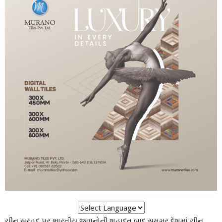
ચીન સરહદ પર ભારતીય જવાનોની શહાદત બાદ સમગ્ર દેશમાં ચીન