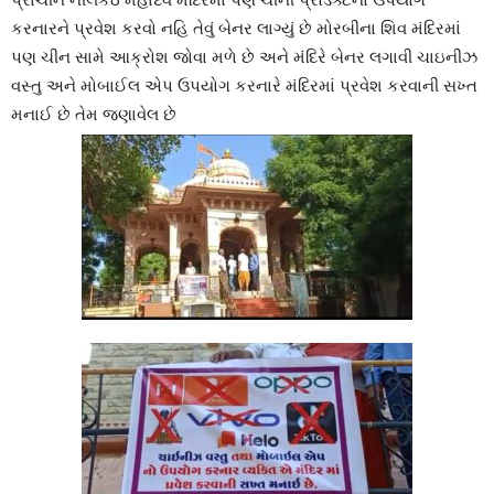
કરનારને પ્રવેશ કરવો નહિ તેવું બેનર લાગ્યું છે મોરબીના શિવ મંદિરમાં
પણ ચીન સામે આક્રોશ જોવા મળે છે અને મંદિરે બેનર લગાવી ચાઇનીઝ
વસ્તુ અને મોબાઈલ એપ ઉપયોગ કરનારે મંદિરમાં પ્રવેશ કરવાની સખ્ત
મનાઈ છે તેમ જણાવેલ છે