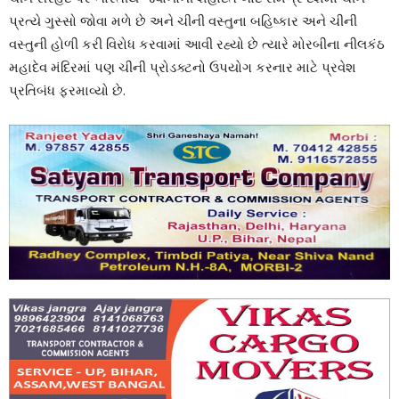
પ્રત્યે ગુસ્સો જોવા મળે છે અને ચીની વસ્તુના બહિષ્કાર અને ચીની
વસ્તુની હોળી કરી વિરોધ કરવામાં આવી રહ્યો છે ત્યારે મોરબીના નીલકંઠ
મહાદેવ મંદિરમાં પણ ચીની પ્રોડક્ટનો ઉપયોગ કરનાર માટે પ્રવેશ
પ્રતિબંધ ફરમાવ્યો છે.