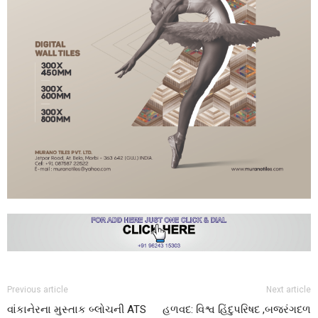
Previous article
Next article
વાંકાનેરના મુસ્તાક બ્લોચની ATS
હળવદ: વિશ્વ હિંદુપરિષદ ,બજરંગદળ