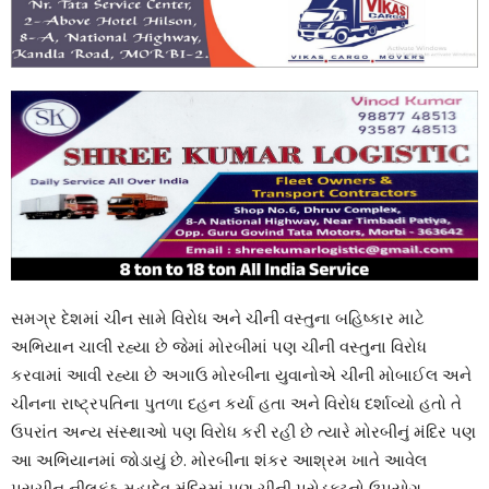
સમગ્ર દેશમાં ચીન સામે વિરોધ અને ચીની વસ્તુના બહિષ્કાર માટે
અભિયાન ચાલી રહ્યા છે જેમાં મોરબીમાં પણ ચીની વસ્તુના વિરોધ
કરવામાં આવી રહ્યા છે અગાઉ મોરબીના યુવાનોએ ચીની મોબાઈલ અને
ચીનના રાષ્ટ્રપતિના પુતળા દહન કર્યા હતા અને વિરોધ દર્શાવ્યો હતો તે
ઉપરાંત અન્ય સંસ્થાઓ પણ વિરોધ કરી રહી છે ત્યારે મોરબીનું મંદિર પણ
આ અભિયાનમાં જોડાયું છે. મોરબીના શંકર આશ્રમ ખાતે આવેલ
પ્રાચીન નીલકંઠ મહાદેવ મંદિરમાં પણ ચીની પ્રોડક્ટનો ઉપયોગ