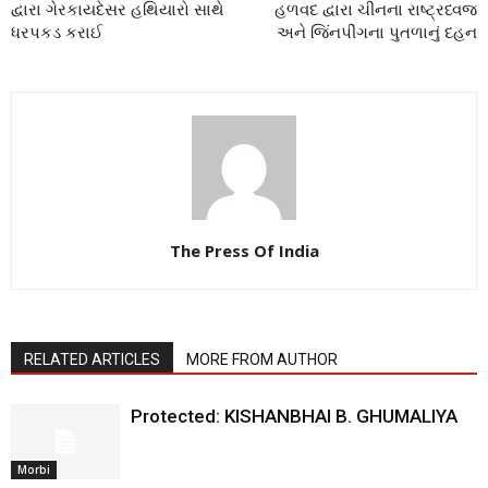
દ્વારા ગેરકાયદેસર હથિયારો સાથે
હળવદ દ્વારા ચીનના રાષ્ટ્રધ્વજ
ધરપકડ કરાઈ
અને જિંનપીંગના પુતળાનું દહન
The Press Of India
RELATED ARTICLES
MORE FROM AUTHOR
Protected: KISHANBHAI B. GHUMALIYA
Morbi