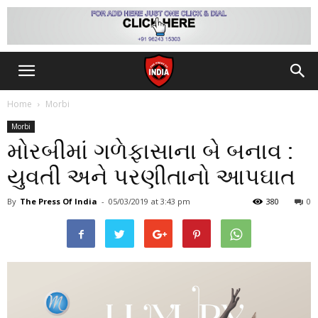
Home
Morbi
Morbi
મોરબીમાં ગળેફાસાના બે બનાવ :
યુવતી અને પરણીતાનો આપઘાત
By
The Press Of India
-
05/03/2019
at 3:43 pm
380
0