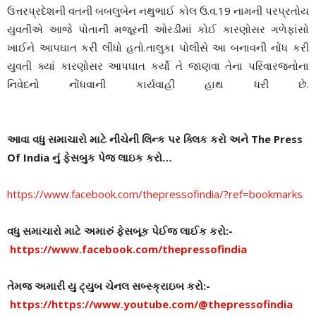
ઉત્તરપ્રદેશની વતની બબલુબેન નથુભાઈ કોલ ઉ.વ.19 નામની પરપ્રતોય
યુવતીએ આજે પોતાની મજૂરની ઓરડીમાં કોઈ કારણોસર ગળેફાંસો
ખાઈને આપઘાત કરી લીધો હતો.તાલુકા પોલીસે આ બનાવની નોંધ કરી
યુવતી ક્યાં કારણોસર આપઘાત કર્યો તે જાણવા તેના પરિવારજનોના
નિવેદનો નોંધવાની કાર્યવાહી હાથ ધરી છે.
આવા વધુ સમાચારો માટે નીચેની લિન્ક પર ક્લિક કરો અને The Press
Of India નું ફેસબુક પેજ લાઇક કરો…
https://www.facebook.com/thepressofindia/?ref=bookmarks
વધુ સમાચારો માટે અમારું ફેસબૂક પેઈજ લાઈક કરો:-
https://www.facebook.com/thepressofindia
તેમજ અમારી યુ ટ્યુબ ચેનલ સબ્સ્ક્રાઇબ કરો:-
https://https://www.youtube.com/@thepressofindia