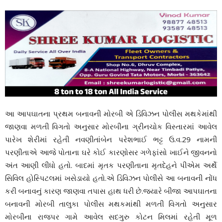
આ આપઘાતના પ્રથમ બનાવની મોરબી એ ડિવિઝન પોલીસ મથકેમાંથી
જાણવા મળતી વિગતો અનુસાર મોરબીના ગ્રીનચોક વિસ્તારમાં આવેલ
પારેખ શેરીમાં રહેતી નવણીતાંબેન પરેશભાઈ ભટ્ટ ઉ.વ.29 નામની
પરણીતાએ આજે પોતાના ઘરે કોઈ કારણોસર ગળેફાંસો ખાઈને જીવનનો
અંત આણી લીધો હતો. બાદમાં મૃતક પરણીતાના મૃતદેહને પીએમ અર્થે
સિવિલ હોસ્પિટલમાં ખસેડાયો હતો.એ ડિવિઝન પોલીસે આ બનાવની નોંધ
કરી બનાવનું કારણ જાણવા તપાસ હાથ ધરી છે.જ્યારે બીજા આપઘાતના
બનાવની મોરબી તાલુકા પોલીસ મથકમાંથી મળતી વિગતો અનુસાર
મોરબીના રાજપર ગામે આવેલ સદગુરુ કોટન મિલમાં રહેતી મૂળ