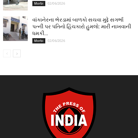
02/06/2026
Morbi
વાંકાનેરના ભેરડામાં બાળકો સચવા મુદ્દે સગર્ભા
પત્ની પર પતિનો હિંચકારો હુમલો: મારી નાખવાની
ધમકી...
02/06/2026
Morbi