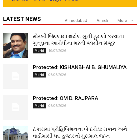
LATEST NEWS
Ahmedabad
Amreli
More
મોરબી જિલ્લામાં થયેલ ખુની હુમલો કરવાના
ગુન્હાના આરોપીના શરતી જામીન મંજુર
10/07/2026
Morbi
Protected: KISHANBHAI B. GHUMALIYA
05/06/2026
Morbi
Protected: OM D. RAJPARA
05/06/2026
Morbi
ટંકારામાં પ્રોહિબિશનના બે દરોડા: મકાન અને
વાડીમાંથી ૫૬ હજારનો મુદ્દામાલ જપ્ત