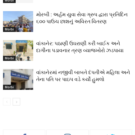
Morbi
મોરબી : અર્હમ યુવા સેવા ગ્રુપ દ્વારા પ્રતિદિન
૬૦૦ પાઉચ છાશનું અવિરત વિતરણ
Morbi
વાંકાનેર: પઠાણી ઉઘરાણી કરી બાઈક અને
દાગીના પડાવનાર ત્રણ વ્યાજખોરો ઝડપાયા
Morbi
વાંકાનેરમાં નજીવી બાબતે દંપતીએ મહિલા અને
તેના પતિ પર પાઇપ વડે કર્યો હુમલો
Morbi