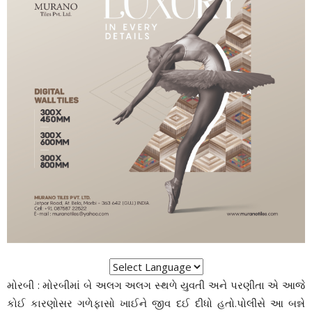
મોરબી : મોરબીમાં બે અલગ અલગ સ્થળે યુવતી અને પરણીતા એ આજે
કોઈ કારણોસર ગળેફાસો ખાઈને જીવ દઈ દીધો હતો.પોલીસે આ બન્ને