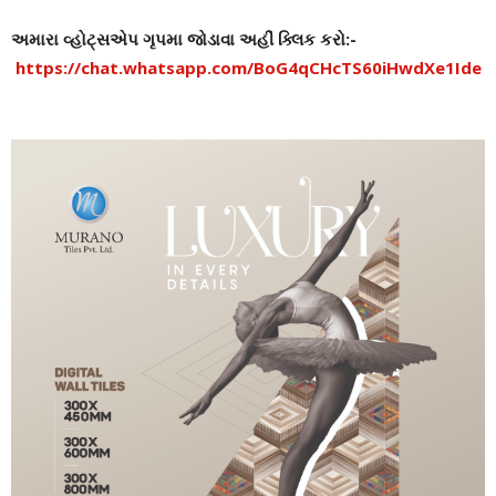
અમારા વ્હોટ્સએપ ગૃપમા જોડાવા અહીં ક્લિક કરો:-
https://chat.whatsapp.com/BoG4qCHcTS60iHwdXe1Ide