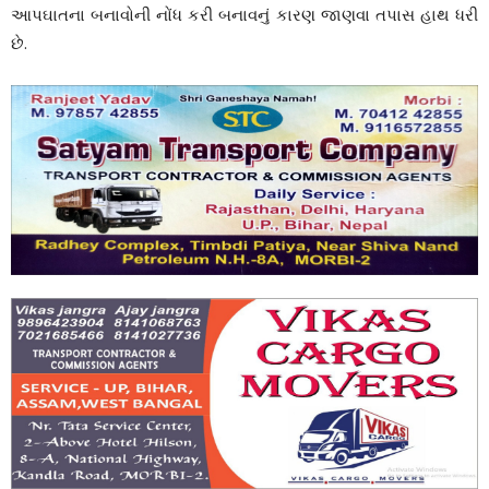
આપઘાતના બનાવોની નોંધ કરી બનાવનું કારણ જાણવા તપાસ હાથ ધરી
છે.