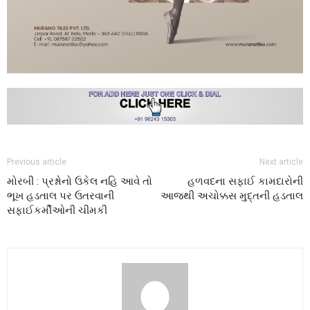
Previous article
Next article
મોરબી : પ્રશ્નોનો ઉકેલ નહિ આવે તો
હળવદના સફાઈ કામદારોની
ભૂખ હડતાલ પર ઉતરવાની
આજથી અચોક્કસ મુદ્‌તની હડતાલ
સફાઈકર્મીઓની ચીમકી