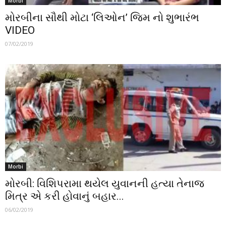
Morbi
મોરબીના સૌથી મોટા ‘લિઓન’ જિમ નો શુભારંભ
VIDEO
07/02/2019
Morbi
મોરબી: વિશિપરામા થયેલ યુવાનની હત્યા તેનાજ
મિત્ર એ કરી હોવાનું બહાર...
06/02/2019