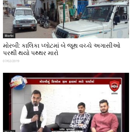
Morbi
મોરબી: કાલિકા પ્લોટમાં બે જૂથ વચ્ચે અગાસીઓ
પરથી થયો પથ્થર મારો
07/02/2019