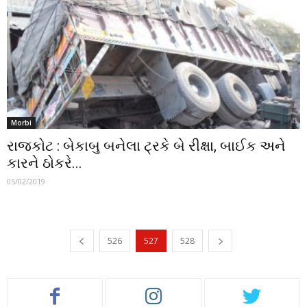
Morbi
રાજકોટ : બેકાબુ બનેલા ટ્રકે બે રીક્ષા, બાઈક અને
કારને ઠોકરે...
05/02/2019
526
527
528