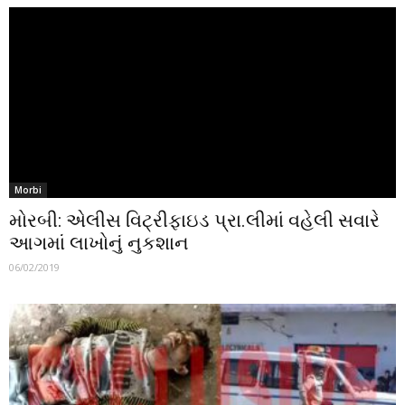
Morbi
મોરબી: એલીસ વિટ્રીફાઇડ પ્રા.લીમાં વહેલી સવારે
આગમાં લાખોનું નુકશાન
06/02/2019