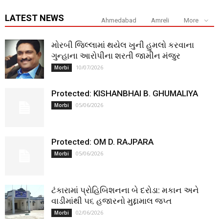
LATEST NEWS
Ahmedabad
Amreli
More
મોરબી જિલ્લામાં થયેલ ખુની હુમલો કરવાના
ગુન્હાના આરોપીના શરતી જામીન મંજુર
10/07/2026
Morbi
Protected: KISHANBHAI B. GHUMALIYA
05/06/2026
Morbi
Protected: OM D. RAJPARA
05/06/2026
Morbi
ટંકારામાં પ્રોહિબિશનના બે દરોડા: મકાન અને
વાડીમાંથી ૫૬ હજારનો મુદ્દામાલ જપ્ત
02/06/2026
Morbi