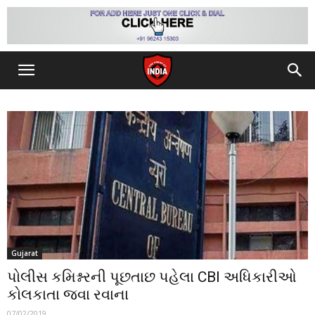
Gujarat
પોલીસ કમિશ્નરની પૂછતાછ પહેલા CBI અધિકારીઓ
કોલકાતા જવા રવાના
07/02/2019