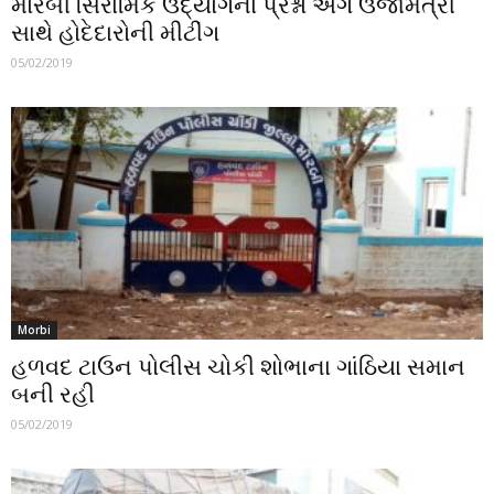
મોરબી સિરામિક ઉદ્યોગના પ્રશ્નો અંગે ઉર્જામંત્રી
સાથે હોદેદારોની મીટીંગ
05/02/2019
Morbi
હળવદ ટાઉન પોલીસ ચોકી શોભાના ગાંઠિયા સમાન
બની રહી
05/02/2019