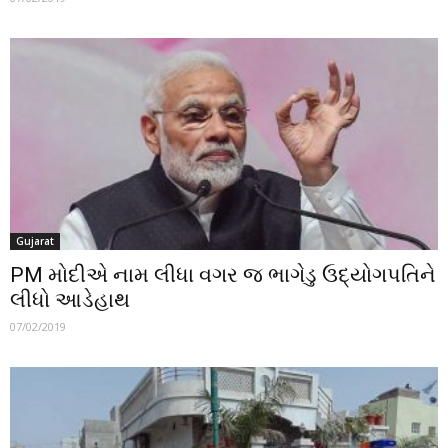
Gujarat
PM મોદીએ નામ લીધા વગર જ ભાગેડુ ઉદ્યોગપતિને
લીધો આડેહાથ
07/02/2019