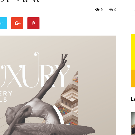
9
0
er
L