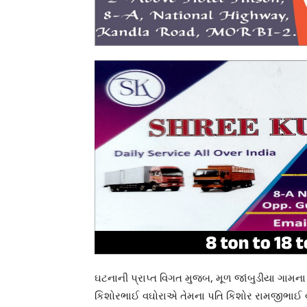
ઘટનાની પ્રાપ્ત વિગત મુજબ, મૂળ જાંબુડીયા ગામના
કિશોરભાઈ વઘોરાએ તેમના પતિ કિશોર રામજીભાઈ વઘોરા