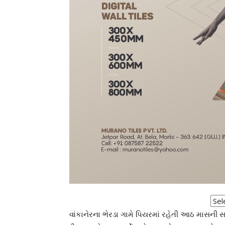
વાંકાનેરના ભેરડા ગામે પિયરમાં રહેતી આઠ માસની 