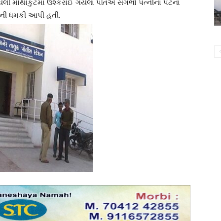
યેલી માથાકુટમાં ઉશ્કેરાઈ ગયેલા પતિએ સગર્ભા પત્નીના પેટના
ખવાની ધમકી આપી હતી.