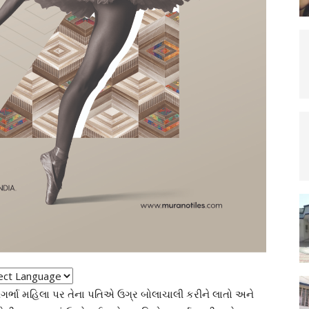
સગર્ભા મહિલા પર તેના પતિએ ઉગ્ર બોલાચાલી કરીને લાતો અને