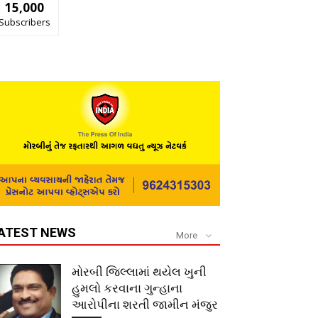
15,000
Subscribers
ATEST NEWS
More
મોરબી જિલ્લામાં થયેલ ખુની
હુમલો કરવાના ગુન્હાના
આરોપીના શરતી જામીન મંજુર