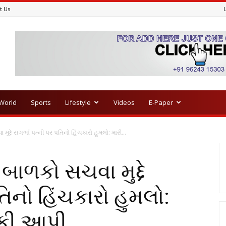
t Us
World
Sports
Lifestyle
Videos
E-Paper
મુદ્દે સગર્ભા પત્ની પર પતિનો હિંચકારો હુમલો: મારી...
 બાળકો સચવા મુદ્દે
તિનો હિંચકારો હુમલો:
મકી આપી