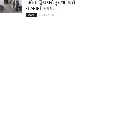
પતિનો હિંચકારો હુમલો: મારી
નાખવાની ધમકી...
02/06/2026
Morbi