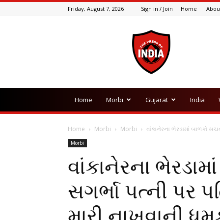
Friday, August 7, 2026
Sign in / Join
Home
Abou
The
Press
Of
India
Home
Morbi
Gujarat
India
Home
Morbi
Morbi
વાંકાનેરના ભેરડામાં બાળકો સચવા 
Morbi
વાંકાનેરના ભેરડામાં
સગર્ભા પત્ની પર પ
મારી નાખવાની ધ