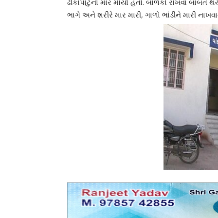
ઢીકાપાટુનો માર માર્યો હતો. બાળકો રાખવા બાબતે થ
ભાગે અને શરીરે માર મારી, ગાળો ભાંડીને મારી ના