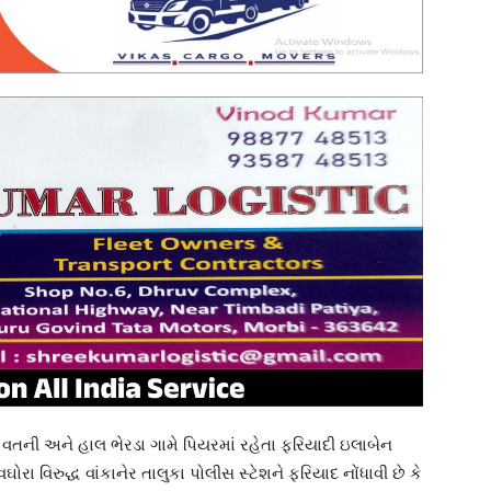
 વતની અને હાલ ભેરડા ગામે પિયરમાં રહેતા ફરિયાદી ઇલાબેન
 વિરુદ્ધ વાંકાનેર તાલુકા પોલીસ સ્ટેશને ફરિયાદ નોંધાવી છે કે