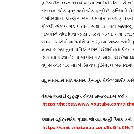
ફરિયાદીના લગ્ન ૧૧ વર્ષ પહેલા આરોપી પતિ સાથે થ
સંતાનમાં એક પુત્ર અને એક પુત્રી છે. ફરિયાદી પ
ગર્ભાવસ્થાના કારણે બાળકો રાખવામાં તકલીફ પડતી 
મોકલી એક બાળક પોતાની સાથે લઈ જવા જણાવ્યું હ
બાળકોને લીધા વિના જ હોસ્પિટલ ચાલ્યા ગયા હતા. 
બાદમાં આરોપી બાળકોને પરત મુકવા આવ્યા ત્યારે ગુ
મારવા લાગ્યા હતા. પતિએ સગર્ભા ઈલાબેનના પેટના 
છોડાવવા પડેલા તેમના ભાભીને પણ સામાન્ય ઈજા થઈ 
વધુ સારવાર માટે મોરબી સિવિલ હોસ્પિટલ ખસેડવામાં
વધુ સમાચારો માટે અમારું ફેસબૂક પેઈજ લાઈક કર
તેમજ અમારી યુ ટ્યુબ ચેનલ સબ્સ્ક્રાઇબ કરો:-
https://https://www.youtube.com/@the
અમારા વ્હોટ્સએપ ગૃપમા જોડાવા અહીં ક્લિક કરો:
https://chat.whatsapp.com/BoG4qCHc