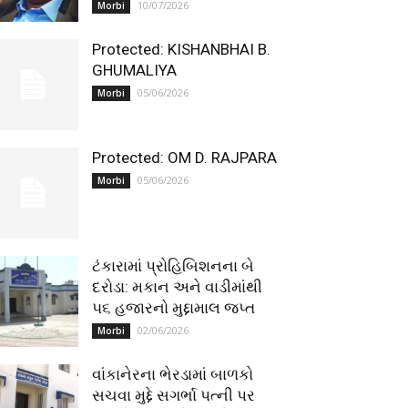
10/07/2026
Morbi
Protected: KISHANBHAI B.
GHUMALIYA
05/06/2026
Morbi
Protected: OM D. RAJPARA
05/06/2026
Morbi
ટંકારામાં પ્રોહિબિશનના બે
દરોડા: મકાન અને વાડીમાંથી
૫૬ હજારનો મુદ્દામાલ જપ્ત
02/06/2026
Morbi
વાંકાનેરના ભેરડામાં બાળકો
સચવા મુદ્દે સગર્ભા પત્ની પર