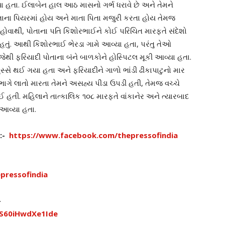
યા હતા. ઈલાબેન હાલ આઠ માસનો ગર્ભ ધરાવે છે અને તેમને
ોતાના પિયરમાં હોય અને માતા પિતા મજુરી કરતા હોય તેમજ
હોવાથી, પોતાના પતિ કિશોરભાઈને કોઈ પરિચિત મારફતે સંદેશો
તું. આથી કિશોરભાઈ ભેરડા ગામે આવ્યા હતા, પરંતુ તેઓ
જેથી ફરિયાદી પોતાના બંને બાળકોને હોસ્પિટલ મૂકી આવ્યા હતા.
સ્સે થઈ ગયા હતા અને ફરિયાદીને ગાળો ભાંડી ઢીકાપાટુનો માર
ભાગે લાતો મારતા તેમને અસહ્ય પીડા ઉપડી હતી, તેમજ વચ્ચે
હતી. મહિલાને તાત્કાલિક ૧૦૮ મારફતે વાંકાનેર અને ત્યારબાદ
 આવ્યા હતા.
ો:-
https://www.facebook.com/thepressofindia
pressofindia
-
TS60iHwdXe1Ide