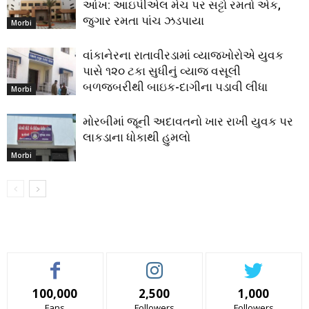
આંખ: આઇપીએલ મેચ પર સટ્ટો રમતો એક,
જુગાર રમતા પાંચ ઝડપાયા
Morbi
વાંકાનેરના રાતાવીરડામાં વ્યાજખોરોએ યુવક
પાસે ૧૨૦ ટકા સુધીનું વ્યાજ વસૂલી
બળજબરીથી બાઇક-દાગીના પડાવી લીધા
Morbi
મોરબીમાં જૂની અદાવતનો ખાર રાખી યુવક પર
લાકડાના ધોકાથી હુમલો
Morbi
100,000
2,500
1,000
Fans
Followers
Followers