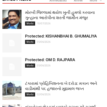
Ahmedabad
Amreli
More
મોરબી જિલ્લામાં થયેલ ખુની હુમલો કરવાના
ગુન્હાના આરોપીના શરતી જામીન મંજુર
10/07/2026
Morbi
Protected: KISHANBHAI B. GHUMALIYA
05/06/2026
Morbi
Protected: OM D. RAJPARA
05/06/2026
Morbi
ટંકારામાં પ્રોહિબિશનના બે દરોડા: મકાન અને
વાડીમાંથી ૫૬ હજારનો મુદ્દામાલ જપ્ત
02/06/2026
Morbi
વાંકાનેરના ભેરડામાં બાળકો સચવા મુદ્દે સગર્ભા