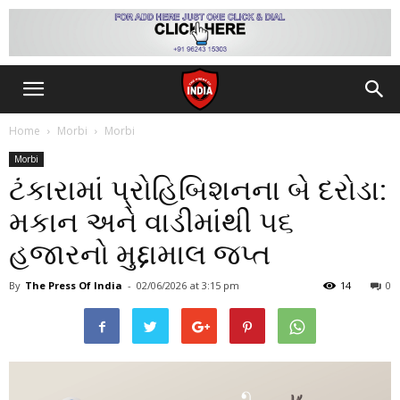
Home
Morbi
Morbi
Morbi
ટંકારામાં પ્રોહિબિશનના બે દરોડા:
મકાન અને વાડીમાંથી ૫૬
હજારનો મુદ્દામાલ જપ્ત
By
The Press Of India
-
02/06/2026
at 3:15 pm
14
0