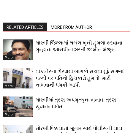
RELATED ARTICLES
MORE FROM AUTHOR
મોરબી જિલ્લામાં થયેલ ખુની હુમલો કરવાના
ગુન્હાના આરોપીના શરતી જામીન મંજુર
Morbi
વાંકાનેરના ભેરડામાં બાળકો સચવા મુદ્દે સગર્ભા
પત્ની પર પતિનો હિંચકારો હુમલો: મારી
નાખવાની ધમકી આપી
Morbi
મોરબીમાં ત્રણ અપમૃત્યુના બનાવ: ત્રણ
યુવાનના મોત
Morbi
મોરબી જિલ્લામાં જુગાર સામે પોલીસની લાલ