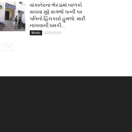
વાંકાનેરના ભેરડામાં બાળકો
સચવા મુદ્દે સગર્ભા પત્ની પર
પતિનો હિંચકારો હુમલો: મારી
નાખવાની ધમકી...
02/06/2026
Morbi