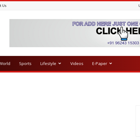
t Us
World
Sports
Lifestyle
Videos
E-Paper