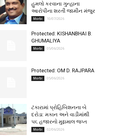
હુમલો કરવાના ગુન્હાના
આરોપીના શરતી જામીન મંજુર
10/07/2026
Morbi
Protected: KISHANBHAI B.
GHUMALIYA
05/06/2026
Morbi
Protected: OM D. RAJPARA
05/06/2026
Morbi
ટંકારામાં પ્રોહિબિશનના બે
દરોડા: મકાન અને વાડીમાંથી
૫૬ હજારનો મુદ્દામાલ જપ્ત
02/06/2026
Morbi