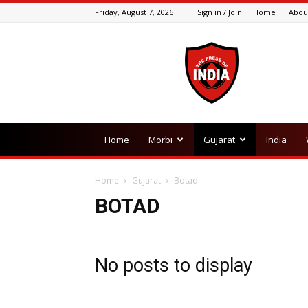
Friday, August 7, 2026
Sign in / Join
Home
Abou
The
Press
Of
India
Home
Morbi
Gujarat
India
Home
Gujarat
Botad
BOTAD
No posts to display