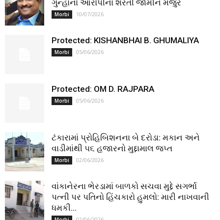
ગુન્હાના આરોપીના શરતી જામીન મંજુર
10/07/2026
Morbi
Protected: KISHANBHAI B. GHUMALIYA
05/06/2026
Morbi
Protected: OM D. RAJPARA
05/06/2026
Morbi
ટંકારામાં પ્રોહિબિશનના બે દરોડા: મકાન અને
વાડીમાંથી ૫૬ હજારનો મુદ્દામાલ જપ્ત
02/06/2026
Morbi
વાંકાનેરના ભેરડામાં બાળકો સચવા મુદ્દે સગર્ભા
પત્ની પર પતિનો હિંચકારો હુમલો: મારી નાખવાની
ધમકી...
02/06/2026
Morbi