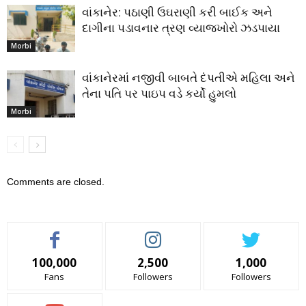
વાંકાનેર: પઠાણી ઉઘરાણી કરી બાઈક અને
દાગીના પડાવનાર ત્રણ વ્યાજખોરો ઝડપાયા
Morbi
વાંકાનેરમાં નજીવી બાબતે દંપતીએ મહિલા અને
તેના પતિ પર પાઇપ વડે કર્યો હુમલો
Morbi
Comments are closed.
100,000
2,500
1,000
Fans
Followers
Followers