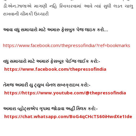
ડી.એન.ઝાલાએ માગણી નહિ સ્વિકારવામાં આવે ત્યાં સુધી લડત ચાલુ
રાખવાની ચીમકી ઉચ્ચારી
આવા વધુ સમાચારો માટે અમારુ ફેસબુક પેજ લાઇક કરો…
https://www.facebook.com/thepressofindia/?ref=bookmarks
વધુ સમાચારો માટે અમારું ફેસબૂક પેઈજ લાઈક કરો:-
https://www.facebook.com/thepressofindia
તેમજ અમારી યુ ટ્યુબ ચેનલ સબ્સ્ક્રાઇબ કરો:-
https://https://www.youtube.com/@thepressofindia
અમારા વ્હોટ્સએપ ગૃપમા જોડાવા અહીં ક્લિક કરો:-
https://chat.whatsapp.com/BoG4qCHcTS60iHwdXe1Ide