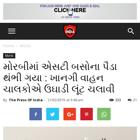
Home
Morbi
Morbi
મોરબીમાં એસટી બસોના પૈડા
થંભી ગયા : ખાનગી વાહન
ચાલકોએ ઉઘાડી લૂંટ ચલાવી
By
The Press Of India
-
21/02/2019
at 9:46 am
333
21