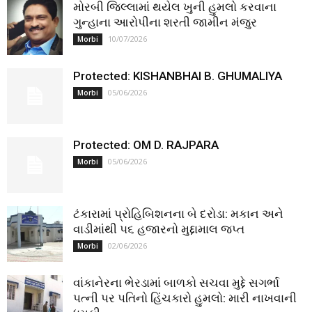
મોરબી જિલ્લામાં થયેલ ખુની હુમલો કરવાના
ગુન્હાના આરોપીના શરતી જામીન મંજુર
10/07/2026
Morbi
Protected: KISHANBHAI B. GHUMALIYA
05/06/2026
Morbi
Protected: OM D. RAJPARA
05/06/2026
Morbi
ટંકારામાં પ્રોહિબિશનના બે દરોડા: મકાન અને
વાડીમાંથી ૫૬ હજારનો મુદ્દામાલ જપ્ત
02/06/2026
Morbi
વાંકાનેરના ભેરડામાં બાળકો સચવા મુદ્દે સગર્ભા
પત્ની પર પતિનો હિંચકારો હુમલો: મારી નાખવાની