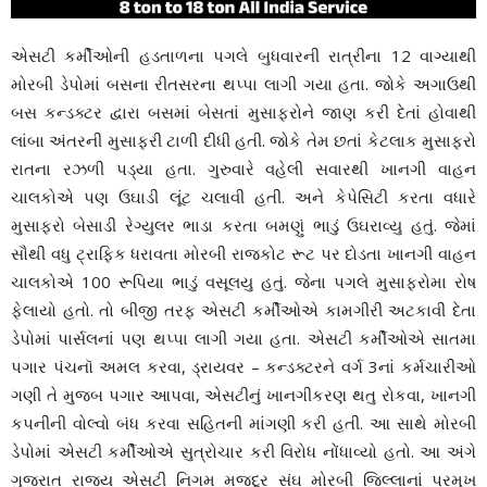
એસટી કર્મીઓની હડતાળના પગલે બુધવારની રાત્રીના 12 વાગ્યાથી
મોરબી ડેપોમાં બસના રીતસરના થપ્પા લાગી ગયા હતા. જોકે અગાઉથી
બસ કન્ડક્ટર દ્વારા બસમાં બેસતાં મુસાફરોને જાણ કરી દેતાં હોવાથી
લાંબા અંતરની મુસાફરી ટાળી દીધી હતી. જોકે તેમ છતાં કેટલાક મુસાફરો
રાતના રઝળી પડ્યા હતા. ગુરુવારે વહેલી સવારથી ખાનગી વાહન
ચાલકોએ પણ ઉઘાડી લૂંટ ચલાવી હતી. અને કેપેસિટી કરતા વધારે
મુસાફરો બેસાડી રેગ્યુલર ભાડા કરતા બમણું ભાડું ઉઘરાવ્યુ હતું. જેમાં
સૌથી વધુ ટ્રાફિક ધરાવતા મોરબી રાજકોટ રૂટ પર દોડતા ખાનગી વાહન
ચાલકોએ 100 રૂપિયા ભાડું વસૂલયુ હતું. જેના પગલે મુસાફરોમા રોષ
ફેલાયો હતો. તો બીજી તરફ એસટી કર્મીઓએ કામગીરી અટકાવી દેતા
ડેપોમાં પાર્સલનાં પણ થપ્પા લાગી ગયા હતા. એસટી કર્મીઓએ સાતમા
પગાર પંચનૉ અમલ કરવા, ડ્રાયવર – કન્ડક્ટરને વર્ગ 3નાં કર્મચારીઓ
ગણી તે મુજબ પગાર આપવા, એસટીનું ખાનગીકરણ થતુ રોકવા, ખાનગી
કપનીની વોલ્વો બંધ કરવા સહિતની માંગણી કરી હતી. આ સાથે મોરબી
ડેપોમાં એસટી કર્મીઓએ સુત્રોચાર કરી વિરોધ નોંધાવ્યો હતો. આ અંગે
ગુજરાત રાજય એસટી નિગમ મજદૂર સંઘ મોરબી જિલ્લાનાં પ્રમુખ