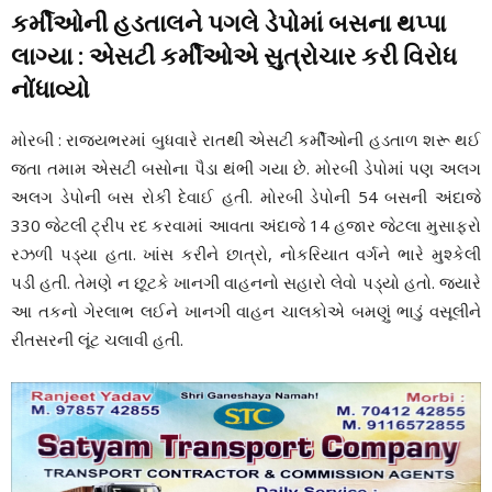
કર્મીઓની હડતાલને પગલે ડેપોમાં બસના થપ્પા
લાગ્યા : એસટી કર્મીઓએ સુત્રોચાર કરી વિરોધ
નોંધાવ્યો
મોરબી : રાજયભરમાં બુધવારે રાતથી એસટી કર્મીઓની હડતાળ શરૂ થઈ
જતા તમામ એસટી બસોના પૈડા થંભી ગયા છે. મોરબી ડેપોમાં પણ અલગ
અલગ ડેપોની બસ રોકી દેવાઈ હતી. મોરબી ડેપોની 54 બસની અંદાજે
330 જેટલી ટ્રીપ રદ કરવામાં આવતા અંદાજે 14 હજાર જેટલા મુસાફરો
રઝળી પડ્યા હતા. ખાંસ કરીને છાત્રો, નોકરિયાત વર્ગને ભારે મુશ્કેલી
પડી હતી. તેમણે ન છૂટકે ખાનગી વાહનનો સહારો લેવો પડ્યો હતો. જયારે
આ તકનો ગેરલાભ લઈને ખાનગી વાહન ચાલકોએ બમણું ભાડું વસૂલીને
રીતસરની લૂંટ ચલાવી હતી.