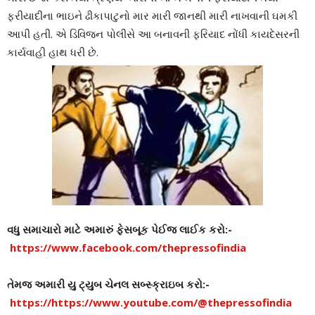
ફરીયાદીના ભાઇને ઢીકાપાટુનો માર મારી જાનથી મારી નાખવાની ઘમકી
આપી હતી. એ ડિવિજન પોલીસે આ બનાવની ફરિયાદ નોંધી કાયદેસરની
કાર્યવાહી હાથ ધરી છે.
વધુ સમાચારો માટે અમારું ફેસબૂક પેઈજ લાઈક કરો:-
https://www.facebook.com/thepressofindia
તેમજ અમારી યુ ટ્યુબ ચેનલ સબ્સ્ક્રાઇબ કરો:-
https://https://www.youtube.com/@thepressofindia