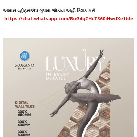
અમારા વ્હોટ્સએપ ગૃપમા જોડાવા અહીં ક્લિક કરો:-
https://chat.whatsapp.com/BoG4qCHcTS60iHwdXe1Ide