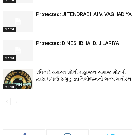
Protected: JITENDRABHAI V. VAGHADIYA
Morbi
Protected: DINESHBHAI D. JILARIYA
Morbi
રવિવારે સમસ્ત સોની મહાજન સમાજ મોરબી
દ્વારા પંચાઉ સમુહ જ્ઞાતિભોજનનો ભવ્ય મનોરથ
Morbi