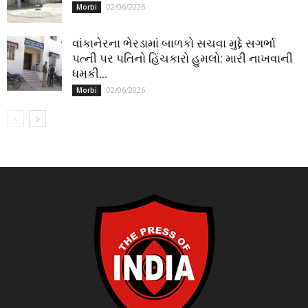
02/06/2026
Morbi
વાંકાનેરના ભેરડામાં બાળકો સચવા મુદ્દે સગર્ભા
પત્ની પર પતિનો હિંચકારો હુમલો: મારી નાખવાની
ધમકી...
02/06/2026
Morbi