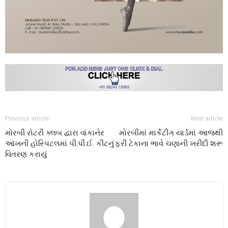
Previous article
Next article
મોરબી રોટરી ક્લબ દ્વારા વાંકાનેર
મોરબીમાં માર્કેટીંગ યાર્ડમાં આજથી
આંખની હોસ્પિટલમાં પી.પી.ઈ. કીટનું
ફરી ટેકાના ભાવે ચણાની ખરીદી શરૂ
વિતરણ કરાયું