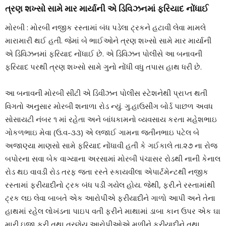
ત્રણ શખ્સો સામે માર માર્યાની એ ડિવિઝનમાં ફરિયાદ નોંધાઈ
મોરબી : મોરબી નજીક રસ્તામાં બંધ પડેલા ટ્રકને હટાવી લેવા મામલે
મારામારી થઈ હતી. જેમાં બે ભાઈઓને ત્રણ શખ્સો સામે માર માર્યાની
એ ડિવિઝનમાં ફરિયાદ નોંધાઈ છે. એ ડિવિઝન પોલીસે આ બનાવની
ફરિયાદ પરથી ત્રણ શખ્સો સામે ગુનો નોંધી વધુ તપાસ હાથ ધરી છે.
આ બનાવની મોરબી સીટી એ ડિવીઝન પોલીસ સ્ટેશનેથી પ્રાપ્ત થતી
વિગતો અનુસાર મોરબી શનાળા રોડ ન્યું. ગુ.હાઉસીંગ બોર્ડ પાછળ અવધ
સોસાયટી નંબર ૧ માં રહેતા અને બાંધકામનો વ્યવસાય કરતા મહેશભાઇ
ગોકળભાઇ મેવા (ઉ.વ-૩૩) એ લજાઈ ગામના જતીનભાઇ પટેલ બે
અજાણ્યા માણસો સામે ફરિયાદ નોંધાવી હતી કે ગઈકાલે તા.૨૭ ના રોજ
બપોરના સવા બેક વાગ્યાના અરસામાં મોરબી પંચાસર રોડથી નાની કેનાલ
રોડ થઇ વાવડી રોડ તરફ જતા રસ્તે સ્કાયવીલા એપાર્ટમેન્ટથી નજીક
રસ્તામાં ફરીયાદીનો ટ્રક બંધ પડી ગયેલ હોય. જેથી, ફરી.ને રસ્તામાંથી
ટ્રક લઇ લેવા બાબતે એક આરોપીએ ફરીયાદીને ગાળો આપી અને તેના
હાથમાં રહેલ લોખંડના પાઇપ વતી ફરીને માથામાં ડાબા કાન ઉપર એક ઘા
મારી ઇજા કરી તથા ત્રણેય આરોપીઓએ મળીને ફરીયાદીને તથા