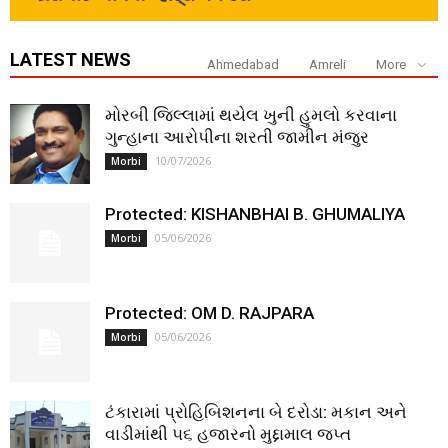
LATEST NEWS
Ahmedabad
Amreli
More
મોરબી જિલ્લામાં થયેલ ખુની હુમલો કરવાના
ગુન્હાના આરોપીના શરતી જામીન મંજુર
10/07/2026
Morbi
Protected: KISHANBHAI B. GHUMALIYA
05/06/2026
Morbi
Protected: OM D. RAJPARA
05/06/2026
Morbi
ટંકારામાં પ્રોહિબિશનના બે દરોડા: મકાન અને
વાડીમાંથી ૫૬ હજારનો મુદ્દામાલ જપ્ત