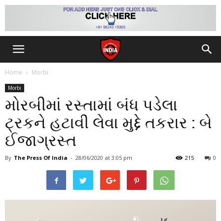
Home
Morbi
Morbi
મોરબીમાં રસ્તામાં બંધ પડેલા
ટ્રકને હટાવી લેવા મુદ્દે તકરાર : બે
ઈજાગ્રસ્ત
By
The Press Of India
-
28/06/2020
at 3:05 pm
215
0