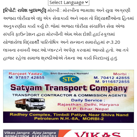
[રિપોર્ટ: રાધેશ બુધ્ધભટ્ટી]
મોરબી : મોરબીના ભામાશા અને યુવા અગ્રણી
અજય લોરીયાએ વધુ એક સેવાકાર્ય અને ખાસ તો વિદ્યાર્થીઓના હિતમાં
અનુકરણીય કાર્ય કર્યું છે. જેમાં અજય લોરીયા સંચાલિત સેવા એજ
સંપત્તિ ફાઉન્ડેશન દ્વારા મોરબીની એમ.એસ દોશી હાઈસ્કૂલમાં
યોજાયેલા વિદ્યાર્થી પારિતોષિક અને સન્માન સમારોહમાં રૂ.3.20
લાખના સ્વખર્ચે આર.ઓ.પ્લાન્ટને અર્પણ કરવામાં આવ્યો હતો. આ તકે
હાજર રહેલા સમાજ શ્રષ્ઠીઓએ તેમના આ કાર્ય બિરદાવ્યું હતું.