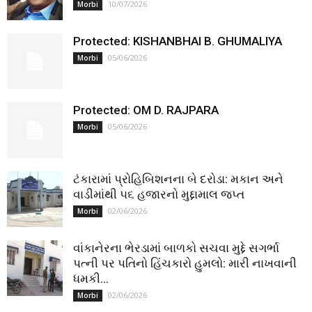
10/07/2026
Morbi
Protected: KISHANBHAI B. GHUMALIYA
05/06/2026
Morbi
Protected: OM D. RAJPARA
05/06/2026
Morbi
ટંકારામાં પ્રોહિબિશનના બે દરોડા: મકાન અને
વાડીમાંથી ૫૬ હજારનો મુદ્દામાલ જપ્ત
02/06/2026
Morbi
વાંકાનેરના ભેરડામાં બાળકો સચવા મુદ્દે સગર્ભા
પત્ની પર પતિનો હિંચકારો હુમલો: મારી નાખવાની
ધમકી...
02/06/2026
Morbi