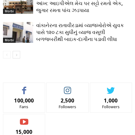
આંખ: આઇપીએલ મેચ પર સટ્ટો રમતો એક,
જુગાર રમતા પાંચ ઝડપાયા
Morbi
વાંકાનેરના રાતાવીરડામાં વ્યાજખોરોએ યુવક
પાસે ૧૨૦ ટકા સુધીનું વ્યાજ વસૂલી
બળજબરીથી બાઇક-દાગીના પડાવી લીધા
Morbi
100,000
2,500
1,000
Fans
Followers
Followers
15,000