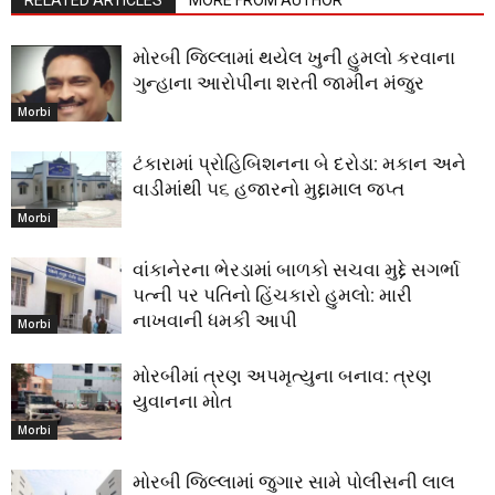
મોરબી જિલ્લામાં થયેલ ખુની હુમલો કરવાના
ગુન્હાના આરોપીના શરતી જામીન મંજુર
Morbi
ટંકારામાં પ્રોહિબિશનના બે દરોડા: મકાન અને
વાડીમાંથી ૫૬ હજારનો મુદ્દામાલ જપ્ત
Morbi
વાંકાનેરના ભેરડામાં બાળકો સચવા મુદ્દે સગર્ભા
પત્ની પર પતિનો હિંચકારો હુમલો: મારી
નાખવાની ધમકી આપી
Morbi
મોરબીમાં ત્રણ અપમૃત્યુના બનાવ: ત્રણ
યુવાનના મોત
Morbi
મોરબી જિલ્લામાં જુગાર સામે પોલીસની લાલ