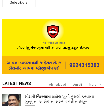
Subscribers
LATEST NEWS
Ahmedabad
Amreli
More
મોરબી જિલ્લામાં થયેલ ખુની હુમલો કરવાના
ગુન્હાના આરોપીના શરતી જામીન મંજુર