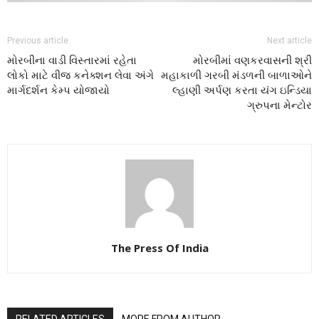
Previous article
Next article
મોરબીના વાડી વિસ્તારમાં રહેતા
મોરબીમાં વણકરવાસની શ્રી
લોકો માટે વીજ કનેક્શન લેવા અંગે
મહાકાળી ગરબી મંડળની બાળાઓને
માર્ગદર્શન કેમ્પ યોજાયો
લ્હાણી અર્પણ કરતા યંગ ઇન્ડિયા
ગ્રુપના મેન્ટોર
The Press Of India
RELATED ARTICLES
MORE FROM AUTHOR