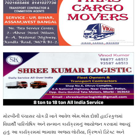
મોરબીની પંચાસર ચોકડી ખાતે આવેલ એમ.એસ દોશી હાઈસ્કુલમાં
વિઘાર્થી પારિતોષિક અને સન્માન કાર્યક્રમનું આયોજન કરવામાં આવ્યું
હતું. આ કાર્યક્રમમાં ભામાશા અજય લોરીયા, ક્રિભકો ડિરેક્ટ અને