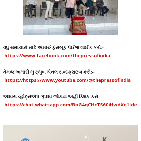
વધુ સમાચારો માટે અમારું ફેસબૂક પેઈજ લાઈક કરો:-
https://www.facebook.com/thepressofindia
તેમજ અમારી યુ ટ્યુબ ચેનલ સબ્સ્ક્રાઇબ કરો:-
https://https://www.youtube.com/@thepressofindia
અમારા વ્હોટ્સએપ ગૃપમા જોડાવા અહીં ક્લિક કરો:-
https://chat.whatsapp.com/BoG4qCHcTS60iHwdXe1Ide