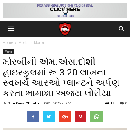
Home
Morbi
Morbi
Morbi
મોરબીની એમ.એસ.દોશી
હાઇસ્કુલમાં રૂ.3.20 લાખના
સ્વખર્ચે આરઓ પ્લાન્ટને અર્પણ
કરતા ભામાશા અજય લોરીયા
By
The Press Of India
-
09/10/2025
at 8:51 pm
17
0