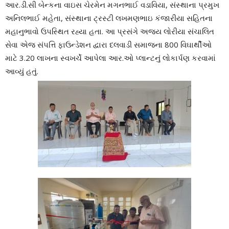
આર.ડી.સી બેન્કના વાઇસ ચેરમેન મગનભાઈ વડાવિયા, સંસ્થાના પ્રમુખ
અનિલભાઈ મહેતા, સંસ્થાના ટ્રસ્ટી લખમણભાઇ કંજારીયા સહિતના
મહાનુભાવો ઉપસ્થિત રહ્યા હતા. આ પ્રસંગે અજય લોરીયા સંચાલિત
સેવા એજ સંપત્તિ ફાઉન્ડેશન દ્વારા દલવાડી સમાજના 800 વિઘાર્થીઓ
માટે 3.20 લાખના સ્વખર્ચે આપેલા આર.ઓ પ્લાન્ટનું લોકાર્પણ કરવામાં
આવ્યું હતું.