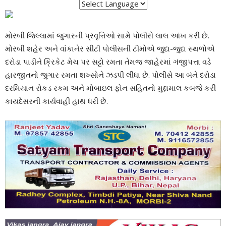
મોરબી જિલ્લામાં જુગારની પ્રવૃત્તિઓ સામે પોલીસે લાલ આંખ કરી છે.
મોરબી શહેર અને વાંકાનેર સીટી પોલીસની ટીમોએ જુદા-જુદા સ્થળોએ
દરોડા પાડીને ક્રિકેટ મેચ પર સટ્ટો રમતા તેમજ જાહેરમાં ગંજીપત્તા વડે
હારજીતનો જુગાર રમતા શખ્સોને ઝડપી લીધા છે. પોલીસે આ બંને દરોડા
દરમિયાન રોકડ રકમ અને મોબાઇલ ફોન સહિતનો મુદ્દામાલ કબજે કરી
કાયદેસરની કાર્યવાહી હાથ ધરી છે.