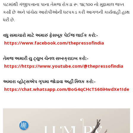
પટમાંથી ગંજીપત્તાના પાના તેમજ રોકડા રૂ. ૧૪,૧૦૦ નો મુદ્દામાલ જપ્ત
કર્યો છે અને પાંચેય આરોપીઓની ધરપકડ કરી આગળની કાર્યવાહી હાથ
ધરી છે.
વધુ સમાચારો માટે અમારું ફેસબૂક પેઈજ લાઈક કરો:-
https://www.facebook.com/thepressofindia
તેમજ અમારી યુ ટ્યુબ ચેનલ સબ્સ્ક્રાઇબ કરો:-
https://https://www.youtube.com/@thepressofindia
અમારા વ્હોટ્સએપ ગૃપમા જોડાવા અહીં ક્લિક કરો:-
https://chat.whatsapp.com/BoG4qCHcTS60iHwdXe1Ide