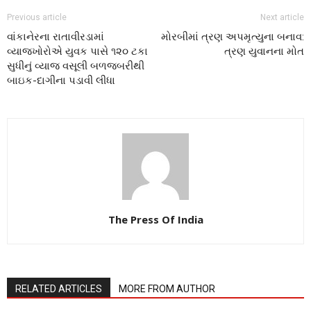
Previous article
Next article
વાંકાનેરના રાતાવીરડામાં
મોરબીમાં ત્રણ અપમૃત્યુના બનાવ:
વ્યાજખોરોએ યુવક પાસે ૧૨૦ ટકા
ત્રણ યુવાનના મોત
સુધીનું વ્યાજ વસૂલી બળજબરીથી
બાઇક-દાગીના પડાવી લીધા
The Press Of India
RELATED ARTICLES
MORE FROM AUTHOR