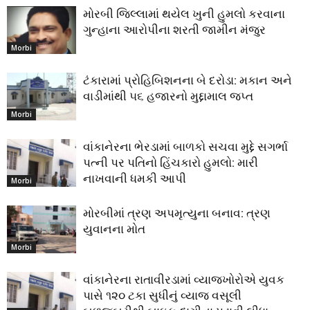
મોરબી જિલ્લામાં થયેલ ખુની હુમલો કરવાના
ગુન્હાના આરોપીના શરતી જામીન મંજુર
Morbi
ટંકારામાં પ્રોહિબિશનના બે દરોડા: મકાન અને
વાડીમાંથી ૫૬ હજારનો મુદ્દામાલ જપ્ત
Morbi
વાંકાનેરના ભેરડામાં બાળકો સચવા મુદ્દે સગર્ભા
પત્ની પર પતિનો હિંચકારો હુમલો: મારી
નાખવાની ધમકી આપી
Morbi
મોરબીમાં ત્રણ અપમૃત્યુના બનાવ: ત્રણ
યુવાનના મોત
Morbi
વાંકાનેરના રાતાવીરડામાં વ્યાજખોરોએ યુવક
પાસે ૧૨૦ ટકા સુધીનું વ્યાજ વસૂલી