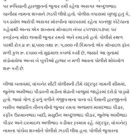
પર રૂપિયાની હારજીતનો જુગાર રમી રહેલા અસગર અબ્દુલભાઇ
ચાનીયા નામના શખ્સને ઝડપી લીધો હતો. પોલીસ તપાસમાં ખુલ્યું હતું કે,
પકડાયેલ આરોપી અસગર મોરબીના વાઘપરામાં રહેતા કાનજી કોટેચાના
કહેવાથી અન્ય એક શખ્સના મોબાઇલ નંબર ૮૫૧૧૨૬૫૭૫૯ પર
રનફેરના સોદા લખાવી જુગાર રમતો અને રમાડતો હતો. પોલીસે સ્થળ
પરથી રોકડા રૂ. ૪,૫૦૦ તથા રૂ. ૫,૦૦૦ ની કિંમતનો એક મોબાઇલ ફોન
મળી કુલ રૂ. ૯૫૦૦ નો મુદ્દામાલ કબજે કર્યો છે, જ્યારે આ ગુનામાં
સંડોવાયેલા અન્ય બે બુકીઓ હાજર ન મળી આવતા પોલીસે શોધખોળ
શરૂ કરી છે.
બીજા બનાવમાં, વાંકાનેર સીટી પોલીસની ટીમે ચંદ્રપુર ગામની સીમમાં,
જુનેજ અમીભાઇ પીંડારની વાડીના શેઢાની બાજુમાં જાહેરમાં દરોડો પાડ્યો
હતો. જ્યાં ગોળ કુંડાળું વળીને ગંજીપત્તાના પાના વડે પૈસાની હારજીતનો
નસીબ આધારિત તીનપત્તીનો જુગાર રમતા અજમલ મામદભાઇ પીંડાર,
રફીક ઉસ્માનભાઇ બાદી, મયુદીન અબ્દુલભાઇ પીંડાર, જુનેજ અમીભાઇ
પીંડાર અને ઇસ્માઇલ અલીભાઇ કડીવાર (તમામ રહે. ચંદ્રપુર, વાંકાનેર)
નામના પાંચેય શખ્સોને પોલીસે ઝડપી લીધા હતા. પોલીસે જુગારના