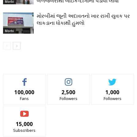
બળજબરીથી બાઇક-દાગીના પડાવી લીધા
Morbi
મોરબીમાં જૂની અદાવતનો ખાર રાખી યુવક પર
લાકડાના ધોકાથી હુમલો
Morbi
100,000
2,500
1,000
Fans
Followers
Followers
15,000
Subscribers