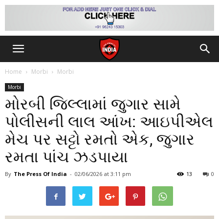
Home
Morbi
Morbi
Morbi
મોરબી જિલ્લામાં જુગાર સામે
પોલીસની લાલ આંખ: આઇપીએલ
મેચ પર સટ્ટો રમતો એક, જુગાર
રમતા પાંચ ઝડપાયા
By
The Press Of India
-
02/06/2026
at 3:11 pm
13
0