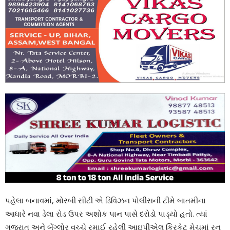
પહેલા બનાવમાં, મોરબી સીટી એ ડિવિઝન પોલીસની ટીમે બાતમીના
આધારે નવા ડેલા રોડ ઉપર અશોક પાન પાસે દરોડો પાડ્યો હતો. ત્યાં
ગુજરાત અને બેંગ્લોર વચ્ચે રમાઈ રહેલી આઇપીએલ ક્રિકેટ મેચમાં રન