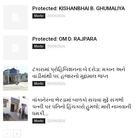
Protected: KISHANBHAI B. GHUMALIYA
05/06/2026
Morbi
Protected: OM D. RAJPARA
05/06/2026
Morbi
ટંકારામાં પ્રોહિબિશનના બે દરોડા: મકાન અને
વાડીમાંથી ૫૬ હજારનો મુદ્દામાલ જપ્ત
02/06/2026
Morbi
વાંકાનેરના ભેરડામાં બાળકો સચવા મુદ્દે સગર્ભા
પત્ની પર પતિનો હિંચકારો હુમલો: મારી નાખવાની
ધમકી...
02/06/2026
Morbi