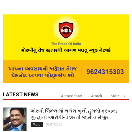
LATEST NEWS
Ahmedabad
Amreli
More
મોરબી જિલ્લામાં થયેલ ખુની હુમલો કરવાના
ગુન્હાના આરોપીના શરતી જામીન મંજુર
10/07/2026
Morbi