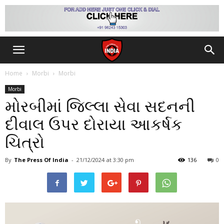
Home
Morbi
Morbi
Morbi
મોરબીમાં જિલ્લા સેવા સદનની
દીવાલ ઉપર દોરાયા આકર્ષક
ચિત્રો
By
The Press Of India
-
21/12/2024
at 3:30 pm
136
0