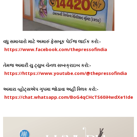
વધુ સમાચારો માટે અમારું ફેસબૂક પેઈજ લાઈક કરો:-
https://www.facebook.com/thepressofindia
તેમજ અમારી યુ ટ્યુબ ચેનલ સબ્સ્ક્રાઇબ કરો:-
https://https://www.youtube.com/@thepressofindia
અમારા વ્હોટ્સએપ ગૃપમા જોડાવા અહીં ક્લિક કરો:-
https://chat.whatsapp.com/BoG4qCHcTS60iHwdXe1Ide