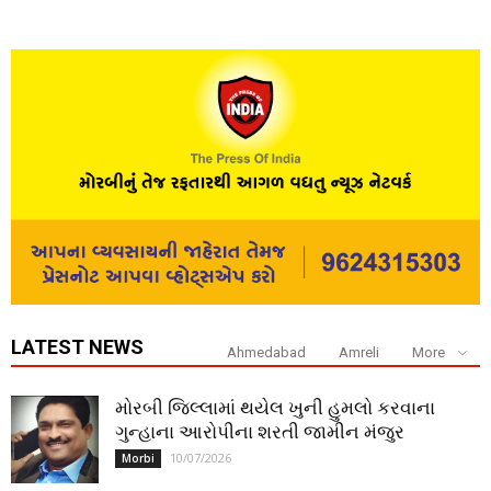
LATEST NEWS
Ahmedabad
Amreli
More
મોરબી જિલ્લામાં થયેલ ખુની હુમલો કરવાના
ગુન્હાના આરોપીના શરતી જામીન મંજુર
10/07/2026
Morbi