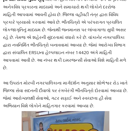
અનેકવિધ પ્રકારના માધ્યમો અને સમાચારો થકી લોકોને દરરોજ
માહિતી આપવામાં આવતી હોય છે. જિલ્લા વહીવટી તંત્ર દ્વારા વિવિધ
પ્રકારે પ્રયાસો કરવામાં આવે છે. ભીંતચિત્રો એ પરંપરાગત પ્રચલિત
લોકજાગૃતિનું માધ્યમ છે. જેનાથી જનમાનસ પર લાંબાગાળા સુધી અસર
રહે છે. તેમજ એ શહેરની સુંદરતામાં વધારો કરે છે. વાંકાનેર નગરપાલિકા
દ્વારા નવનિર્મિત ભીંતચિત્રો બનાવવામાં આવ્યા છે. જેમાં આરોગ્ય વિભાગ
દ્વારા સંચાલિત ERSUના હેલ્પલાઇન નંબર 14420 અંગે માહિતી
આપવામાં આવી છે. આ નંબર થકી ઇમરજન્સી સેવાઓ વિશે માહિતી મળે
છે.
આ ઉપરાંત મોરબી નગરપાલિકાના માર્ગદર્શન અનુસાર શોભેશ્વર રોડ ખાતે
જિલ્લા સેવા સદનની દીવાલો પર રંગબેરંગી ભીંતચિત્રો દોરવામાં આવ્યા છે.
જેમાં આરોગ્યલક્ષી સેવાઓ, ગટર સફાઈ અને સ્વચ્છતા હી સેવા
અભિયાન વિશે લોકોને માહિતગાર કરવામાં આવ્યા છે.