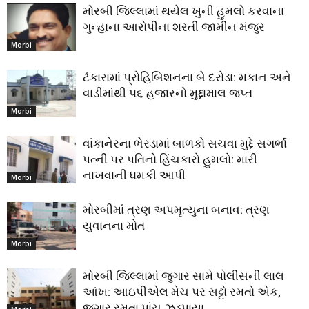
મોરબી જિલ્લામાં થયેલ ખુની હુમલો કરવાના
ગુન્હાના આરોપીના શરતી જામીન મંજુર
Morbi
ટંકારામાં પ્રોહિબિશનના બે દરોડા: મકાન અને
વાડીમાંથી ૫૬ હજારનો મુદ્દામાલ જપ્ત
Morbi
વાંકાનેરના ભેરડામાં બાળકો સચવા મુદ્દે સગર્ભા
પત્ની પર પતિનો હિંચકારો હુમલો: મારી
નાખવાની ધમકી આપી
Morbi
મોરબીમાં ત્રણ અપમૃત્યુના બનાવ: ત્રણ
યુવાનના મોત
Morbi
મોરબી જિલ્લામાં જુગાર સામે પોલીસની લાલ
આંખ: આઇપીએલ મેચ પર સટ્ટો રમતો એક,
જુગાર રમતા પાંચ ઝડપાયા