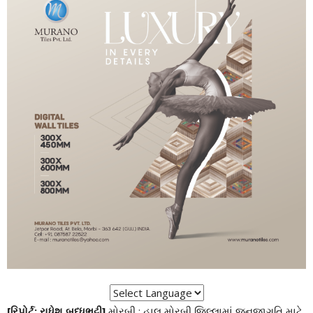
[રિપોર્ટ: રાધેશ બુધ્ધભટ્ટી]
મોરબી : હાલ મોરબી જિલ્લામાં જનજાગૃતિ માટે