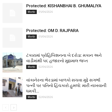
Protected: KISHANBHAI B. GHUMALIYA
05/06/2026
Morbi
Protected: OM D. RAJPARA
05/06/2026
Morbi
ટંકારામાં પ્રોહિબિશનના બે દરોડા: મકાન અને
વાડીમાંથી ૫૬ હજારનો મુદ્દામાલ જપ્ત
02/06/2026
Morbi
વાંકાનેરના ભેરડામાં બાળકો સચવા મુદ્દે સગર્ભા
પત્ની પર પતિનો હિંચકારો હુમલો: મારી નાખવાની
ધમકી...
02/06/2026
Morbi