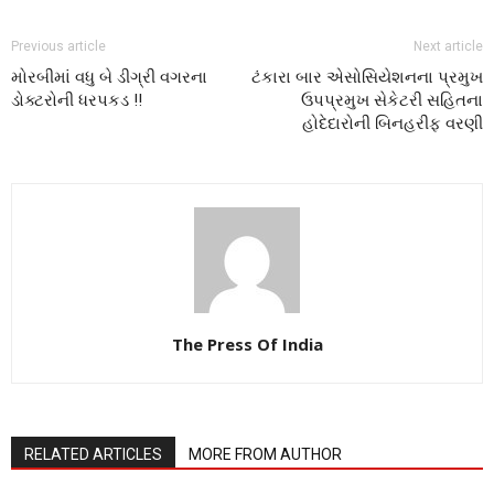
Previous article
Next article
મોરબીમાં વધુ બે ડીગ્રી વગરના
ટંકારા બાર એસોસિયેશનના પ્રમુખ
ડોક્ટરોની ધરપકડ !!
ઉપપ્રમુખ સેકેટરી સહિતના
હોદેદારોની બિનહરીફ વરણી
The Press Of India
RELATED ARTICLES
MORE FROM AUTHOR