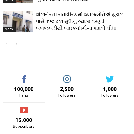
Morbi
વાંકાનેરના રાતાવીરડામાં વ્યાજખોરોએ યુવક
પાસે ૧૨૦ ટકા સુધીનું વ્યાજ વસૂલી
બળજબરીથી બાઇક-દાગીના પડાવી લીધા
Morbi
100,000
2,500
1,000
Fans
Followers
Followers
15,000
Subscribers