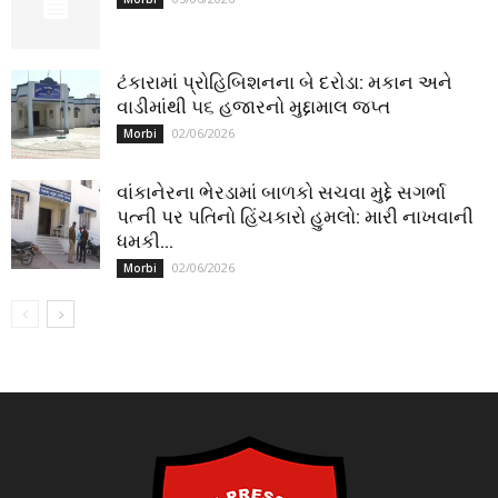
ટંકારામાં પ્રોહિબિશનના બે દરોડા: મકાન અને
વાડીમાંથી ૫૬ હજારનો મુદ્દામાલ જપ્ત
02/06/2026
Morbi
વાંકાનેરના ભેરડામાં બાળકો સચવા મુદ્દે સગર્ભા
પત્ની પર પતિનો હિંચકારો હુમલો: મારી નાખવાની
ધમકી...
02/06/2026
Morbi