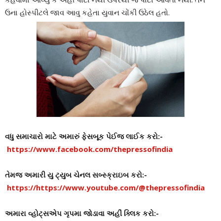
ઉના હોસ્પીટલે જાવ આવુ કહેતા યુવાન ચોંકી ઉઠેલ હતો.
વધુ સમાચારો માટે અમારું ફેસબૂક પેઈજ લાઈક કરો:-
https://www.facebook.com/thepressofindia
તેમજ અમારી યુ ટ્યુબ ચેનલ સબ્સ્ક્રાઇબ કરો:-
https://https://www.youtube.com/@thepressofindia
અમારા વ્હોટ્સએપ ગૃપમા જોડાવા અહીં ક્લિક કરો:-