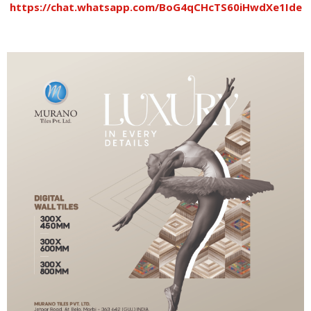
https://chat.whatsapp.com/BoG4qCHcTS60iHwdXe1Ide