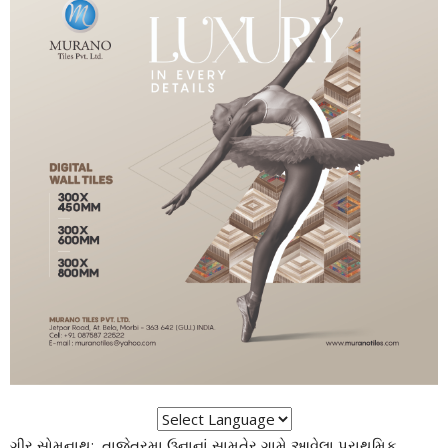
ગીર સોમનાથ: તાજેતરમા ઉનાનાં સામતેર ગામે આવેલા પ્રાથમિક