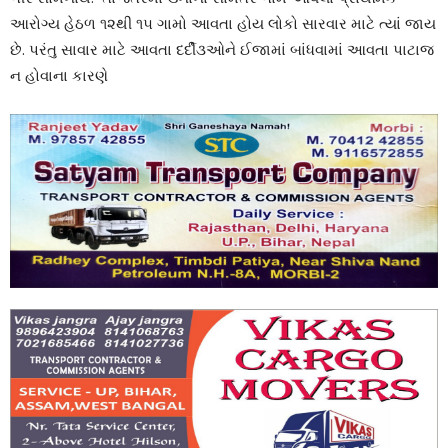
આરોગ્ય હેઠળ ૧૨થી ૧૫ ગામો આવતા હોય લોકો સારવાર માટે ત્યાં જાય
છે. પરંતુ સાવાર માટે આવતા દર્દી૩ઓને ઈજામાં બાંધવામાં આવતા પાટાજ
ન હોવાના કારણે