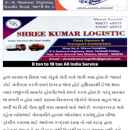
હાલ વરસાદના વિરામ બાદ ખેડુતો ખેતી કામે લાગી ગયા હોય છે. જયારે
કોઈ ખેતીકામ કરતી વખતે દાંતરડા જેના હોઈ હથિયારથી ઈજા થાય
ત્યારે નજીકની સામતેર હોસ્પીટલનો સંપર્ક કરતા હોય છે. પરંતુ સારવાર
જ મળતી ન હોય ત્યારે ગ્રામ્ય વિસ્તારના લોકોને પોતાના વાહન ભાડા
ખર્ચી ૧૦ કિ.મી. ઉના સુધી ધક્કા ખાવાનો વારો આવે છે. કારણકબરડા ગામે
રહેતા નરેશભાઈ ગોસ્વામીને હાતમાં ઓપરેશન કરાવેલું હોય બીજા
ડ્રેસીંગ કરાવવા માટે આરોગ્ય કન્દ્રમાં રહ્યા તો ત્યાં સ્ટાફ દ્વારા
કહેવામાં આવ્યું કે અહીં પાટા નથી ઉપરથી જ પાટા આવતા નથી. તને