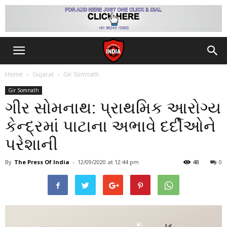
Home
Gujarat
Gir Somnath
Gir Somnath
ગીર સોમનાથ: પ્રાથમિક આરોગ્ય
કેન્દ્રમાં પાટાના અભાવે દર્દીઓને
પરેશાની
By
The Press Of India
-
12/09/2020
at 12:44 pm
48
0