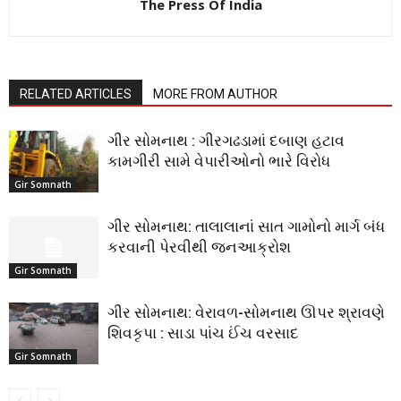
The Press Of India
RELATED ARTICLES
MORE FROM AUTHOR
ગીર સોમનાથ : ગીરગઢડામાં દબાણ હટાવ
કામગીરી સામે વેપારીઓનો ભારે વિરોધ
Gir Somnath
ગીર સોમનાથ: તાલાલાનાં સાત ગામોનો માર્ગ બંધ
કરવાની પેરવીથી જનઆક્રોશ
Gir Somnath
ગીર સોમનાથ: વેરાવળ-સોમનાથ ઊપર શ્રાવણે
શિવકૃપા : સાડા પાંચ ઈંચ વરસાદ
Gir Somnath