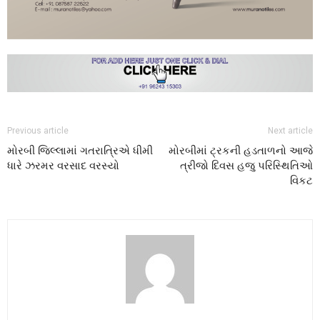
Previous article
Next article
મોરબી જિલ્લામાં ગતરાત્રિએ ધીમી
મોરબીમાં ટ્રકની હડતાળનો આજે
ધારે ઝરમર વરસાદ વરસ્યો
ત્રીજો દિવસ હજુ પરિસ્થિતિઓ
વિકટ