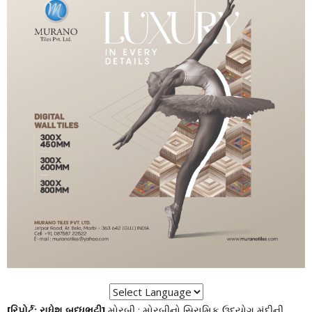
[રિપોર્ટ: રાધેશ બુધ્ધભટ્ટી]
મોરબી : મોરબીનો સિરામિક ઉદ્યોગ મંદીની