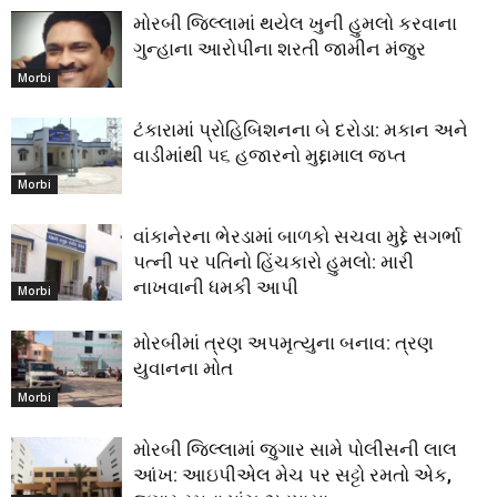
મોરબી જિલ્લામાં થયેલ ખુની હુમલો કરવાના
ગુન્હાના આરોપીના શરતી જામીન મંજુર
Morbi
ટંકારામાં પ્રોહિબિશનના બે દરોડા: મકાન અને
વાડીમાંથી ૫૬ હજારનો મુદ્દામાલ જપ્ત
Morbi
વાંકાનેરના ભેરડામાં બાળકો સચવા મુદ્દે સગર્ભા
પત્ની પર પતિનો હિંચકારો હુમલો: મારી
નાખવાની ધમકી આપી
Morbi
મોરબીમાં ત્રણ અપમૃત્યુના બનાવ: ત્રણ
યુવાનના મોત
Morbi
મોરબી જિલ્લામાં જુગાર સામે પોલીસની લાલ
આંખ: આઇપીએલ મેચ પર સટ્ટો રમતો એક,