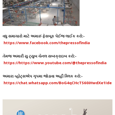
વધુ સમાચારો માટે અમારું ફેસબૂક પેઈજ લાઈક કરો:-
https://www.facebook.com/thepressofindia
તેમજ અમારી યુ ટ્યુબ ચેનલ સબ્સ્ક્રાઇબ કરો:-
https://https://www.youtube.com/@thepressofindia
અમારા વ્હોટ્સએપ ગૃપમા જોડાવા અહીં ક્લિક કરો:-
https://chat.whatsapp.com/BoG4qCHcTS60iHwdXe1Ide