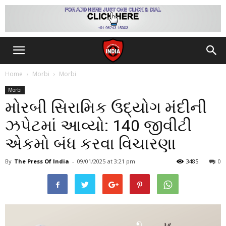
Home
Morbi
Morbi
Morbi
મોરબી સિરામિક ઉદ્યોગ મંદીની
ઝપેટમાં આવ્યો: 140 જીવીટી
એકમો બંધ કરવા વિચારણા
By
The Press Of India
-
09/01/2025
at 3:21 pm
3485
0