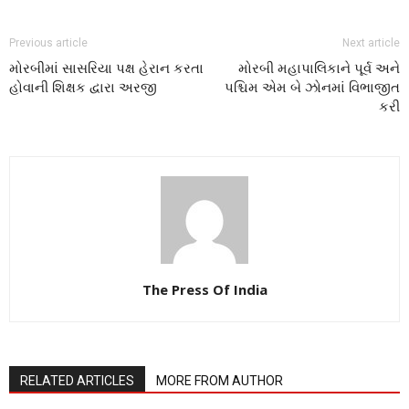
Previous article
Next article
મોરબીમાં સાસરિયા પક્ષ હેરાન કરતા
મોરબી મહાપાલિકાને પૂર્વ અને
હોવાની શિક્ષક દ્વારા અરજી
પશ્ચિમ એમ બે ઝોનમાં વિભાજીત
કરી
The Press Of India
RELATED ARTICLES
MORE FROM AUTHOR