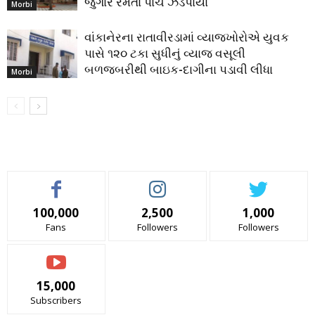
જુગાર રમતા પાંચ ઝડપાયા
Morbi
વાંકાનેરના રાતાવીરડામાં વ્યાજખોરોએ યુવક
પાસે ૧૨૦ ટકા સુધીનું વ્યાજ વસૂલી
બળજબરીથી બાઇક-દાગીના પડાવી લીધા
Morbi
100,000
2,500
1,000
Fans
Followers
Followers
15,000
Subscribers