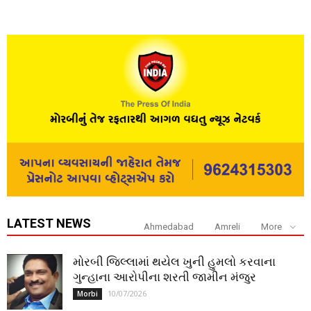
LATEST NEWS
Ahmedabad
Amreli
More
મોરબી જિલ્લામાં થયેલ ખુની હુમલો કરવાના
ગુન્હાના આરોપીના શરતી જામીન મંજુર
10/07/2026
Morbi