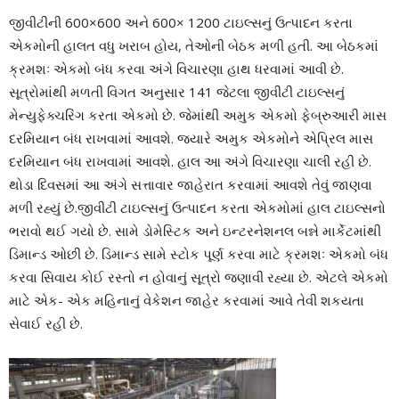
જીવીટીની 600×600 અને 600× 1200 ટાઇલ્સનું ઉત્પાદન કરતા
એકમોની હાલત વધુ ખરાબ હોય, તેઓની બેઠક મળી હતી. આ બેઠકમાં
ક્રમશઃ એકમો બંધ કરવા અંગે વિચારણા હાથ ધરવામાં આવી છે.
સૂત્રોમાંથી મળતી વિગત અનુસાર 141 જેટલા જીવીટી ટાઇલ્સનું
મેન્યુફેક્ચરિંગ કરતા એકમો છે. જેમાંથી અમુક એકમો ફેબ્રુઆરી માસ
દરમિયાન બંધ રાખવામાં આવશે. જ્યારે અમુક એકમોને એપ્રિલ માસ
દરમિયાન બંધ રાખવામાં આવશે. હાલ આ અંગે વિચારણા ચાલી રહી છે.
થોડા દિવસમાં આ અંગે સત્તાવાર જાહેરાત કરવામાં આવશે તેવું જાણવા
મળી રહ્યું છે.જીવીટી ટાઇલ્સનું ઉત્પાદન કરતા એકમોમાં હાલ ટાઇલ્સનો
ભરાવો થઈ ગયો છે. સામે ડોમેસ્ટિક અને ઇન્ટરનેશનલ બન્ને માર્કેટમાંથી
ડિમાન્ડ ઓછી છે. ડિમાન્ડ સામે સ્ટોક પૂર્ણ કરવા માટે ક્રમશઃ એકમો બંધ
કરવા સિવાય કોઈ રસ્તો ન હોવાનું સૂત્રો જણાવી રહ્યા છે. એટલે એકમો
માટે એક- એક મહિનાનું વેકેશન જાહેર કરવામાં આવે તેવી શકયતા
સેવાઈ રહી છે.