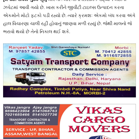
ઝપેટમાં આવી ગયો છે. ખાસ કરીને જીવીટી ટાઇલ્સ ઉત્પાદન કરતા
એકમોને મોટો ફટકો પડી રહ્યો છે. ત્યારે ક્રમશઃ એકમો બંધ કરવા અંગે
હાલ વિચારણા ચાલી રહી હોવાનું જાણવા મળી રહ્યું છે. જેથી માલનો જે
ભરાવો થયો છે તેનો નિકાલ થઈ શકે.