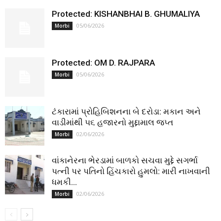
Protected: KISHANBHAI B. GHUMALIYA
05/06/2026
Morbi
Protected: OM D. RAJPARA
05/06/2026
Morbi
ટંકારામાં પ્રોહિબિશનના બે દરોડા: મકાન અને
વાડીમાંથી ૫૬ હજારનો મુદ્દામાલ જપ્ત
02/06/2026
Morbi
વાંકાનેરના ભેરડામાં બાળકો સચવા મુદ્દે સગર્ભા
પત્ની પર પતિનો હિંચકારો હુમલો: મારી નાખવાની
ધમકી...
02/06/2026
Morbi