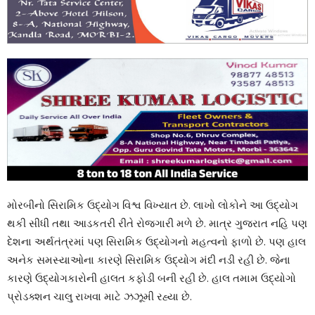
મોરબીનો સિરામિક ઉદ્યોગ વિશ્વ વિખ્યાત છે. લાખો લોકોને આ ઉદ્યોગ
થકી સીધી તથા આડકતરી રીતે રોજગારી મળે છે. માત્ર ગુજરાત નહિ પણ
દેશના અર્થતંત્રમાં પણ સિરામિક ઉદ્યોગનો મહત્વનો ફાળો છે. પણ હાલ
અનેક સમસ્યાઓના કારણે સિરામિક ઉદ્યોગ મંદી નડી રહી છે. જેના
કારણે ઉદ્યોગકારોની હાલત કફોડી બની રહી છે. હાલ તમામ ઉદ્યોગો
પ્રોડક્શન ચાલુ રાખવા માટે ઝઝૂમી રહ્યા છે.