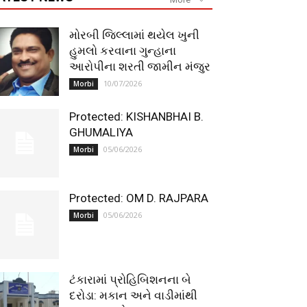
મોરબી જિલ્લામાં થયેલ ખુની
હુમલો કરવાના ગુન્હાના
આરોપીના શરતી જામીન મંજુર
10/07/2026
Morbi
Protected: KISHANBHAI B.
GHUMALIYA
05/06/2026
Morbi
Protected: OM D. RAJPARA
05/06/2026
Morbi
ટંકારામાં પ્રોહિબિશનના બે
દરોડા: મકાન અને વાડીમાંથી