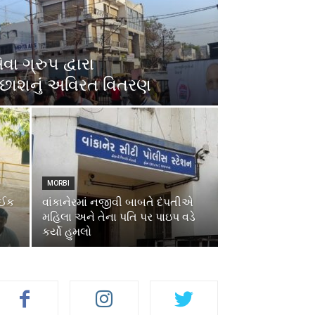
વા ગ્રુપ દ્વારા
 છાશનું અવિરત વિતરણ
MORBI
ાઈક
વાંકાનેરમાં નજીવી બાબતે દંપતીએ
મહિલા અને તેના પતિ પર પાઇપ વડે
કર્યો હુમલો