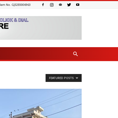
Uam No. GJ32E0006963
FEATURED POSTS