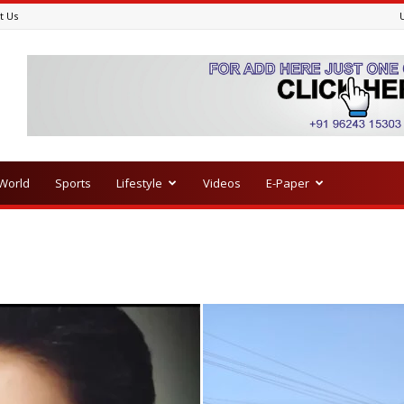
t Us
World
Sports
Lifestyle
Videos
E-Paper