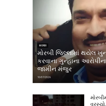
MORBI
મોરબી જિલ્લામાં થયેલ ખુ
કરવાના ગુન્હાના આરોપીન
જામીન મંજુર
10/07/2026
મોરબીમા
વરસ્યો