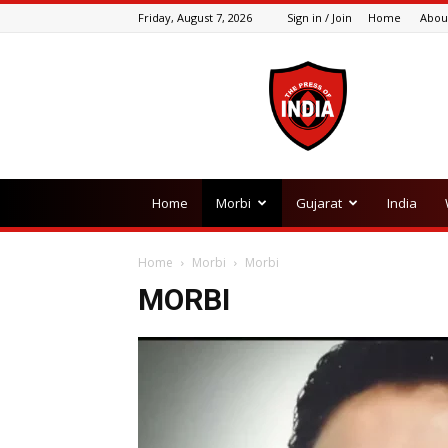
Friday, August 7, 2026
Sign in / Join
Home
Abou
The
Press
Of
India
Home
Morbi
Gujarat
India
Home
Morbi
Morbi
MORBI