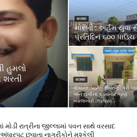
MORBI
મોરબી : અર્હમ યુવા સે
પ્રતિદિન ૬૦૦ પાઉચ
ની હુમલો
ા શરતી
MORBI
વાંકાનેર: પઠાણી ઉઘરાણી કરી બ
અને દાગીના પડાવનાર ત્રણ
વ્યાજખોરો ઝડપાયા
ં મોડી રાત્રીના જીલ્લામાં પવન સાથે વરસાદ
,અંધારપટ છવાતા નાગરીકોને મુશ્કેલી