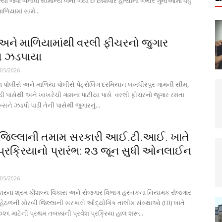
્યા જેવા બનાવો સામાન્ય બની ગયા છે છાશવારે હત્યાના ગંભીર ગુનાઓમાં વધુ
િયામાં સામે...
અને માળિયામાંથી વરલી ફીચરનો જુગાર
ે ઝડપાયા
/05/2026
ા પોલીસે અને માળિયા પોલીસે પેટ્રોલિંગ દરમિયાન લખધીરપુર ગામની સીમ,
ડી પાસેથી અને ખાખરેચી ગામના પાટીયા પાસે વરલી ફીચરનો જુગાર રમતા
ે ઝડપી પાડી તેની પાસેથી જુગારનું...
જિલ્લાની તમામ સરકારી આઈ.ટી.આઈ. ખાતે
 પ્રક્રિયાનો પ્રારંભ: ૨૩ જૂન સુધી ઓનલાઈન
/05/2026
ારના શ્રમ કૌશલ્ય વિકાસ અને રોજગાર વિભાગ હસ્તકના નિયામક રોજગાર
હેઠળની મોરબી જિલ્લાની સરકારી ઔદ્યોગિક તાલીમ સંસ્થાઓ (ITI) ખાતે
૨૦૨૬ માટેની પ્રથમ તબક્કાની પ્રવેશ પ્રક્રિયા હાલ શરૂ...