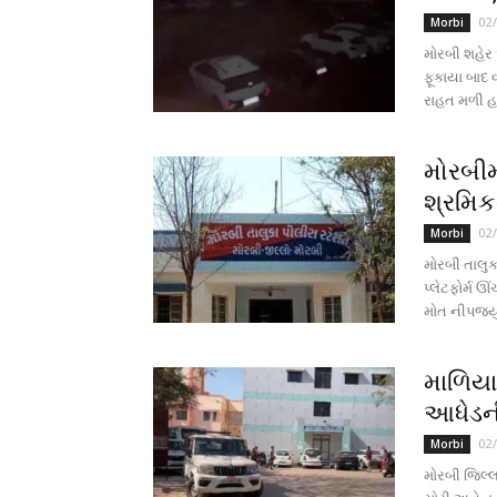
02
Morbi
મોરબી શહેર 
ફૂકાયા બાદ 
રાહત મળી હત
મોરબીમા
શ્રમિકન
02
Morbi
મોરબી તાલુક
પ્લેટફોર્મ ઊ
મોત નીપજ્યું
માળિયામ
આધેડની
02
Morbi
મોરબી જિલ્લ