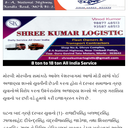
મોરબી: મોરબીના સમાંકાઠે આવેલ કેશરબાગમાં આજે મોડી સાંજે કોઈ
અજાણ્યા શખ્સો યુવતીની છેડતી કરતા હોય તે દરબાર સમાજના ત્રણ
યુવાનોએ વિરોધ કરતા ઉશ્કેરાયેલા અજાણ્યા શખ્સો એ ત્રણ ગરાસિયા
યુવાનો પર છરી વડે હુમલો કરી ઇજાગ્રસ્ત કરેલ છે .
ઘટના બાદ ત્રણે દરબાર યુવાનો (1)- રાજદીપસિંહ બલભદ્રસિંહ
ઝાલાસાહેદ: દીપેન્દ્રસિંહ ચંદ્રવીજયસિંહ જાડેજા, તથા શિવરાજસિંહ
હસ્તસિંહ ઝાલા ને સિવિલ હોસ્પિટલમાં સારવાર હેઠળ ખસેડવામાં આવેલ