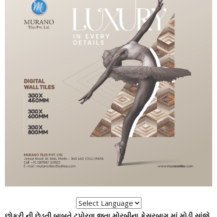
છોકરી ની છેડતી બાબતે ટપોરવા જતા મોરબીના કેસરબાગ માં મોડી સાંજે