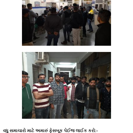
વધુ સમાચારો માટે અમારું ફેસબૂક પેઈજ લાઈક કરો:-