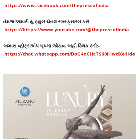
https://www.facebook.com/thepressofindia
તેમજ અમારી યુ ટ્યુબ ચેનલ સબ્સ્ક્રાઇબ કરો:-
https://https://www.youtube.com/@thepressofindia
અમારા વ્હોટ્સએપ ગૃપમા જોડાવા અહીં ક્લિક કરો:-
https://chat.whatsapp.com/BoG4qCHcTS60iHwdXe1Ide