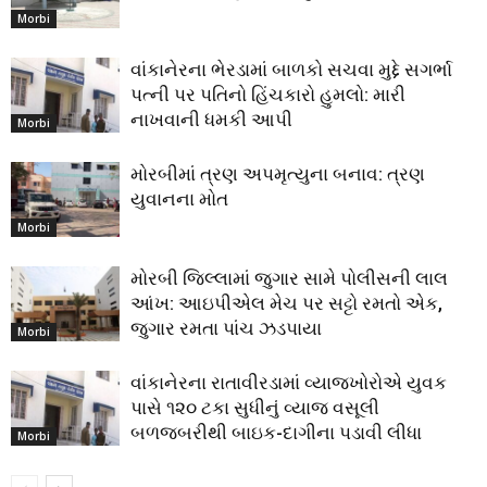
Morbi
વાંકાનેરના ભેરડામાં બાળકો સચવા મુદ્દે સગર્ભા
પત્ની પર પતિનો હિંચકારો હુમલો: મારી
નાખવાની ધમકી આપી
Morbi
મોરબીમાં ત્રણ અપમૃત્યુના બનાવ: ત્રણ
યુવાનના મોત
Morbi
મોરબી જિલ્લામાં જુગાર સામે પોલીસની લાલ
આંખ: આઇપીએલ મેચ પર સટ્ટો રમતો એક,
જુગાર રમતા પાંચ ઝડપાયા
Morbi
વાંકાનેરના રાતાવીરડામાં વ્યાજખોરોએ યુવક
પાસે ૧૨૦ ટકા સુધીનું વ્યાજ વસૂલી
બળજબરીથી બાઇક-દાગીના પડાવી લીધા
Morbi