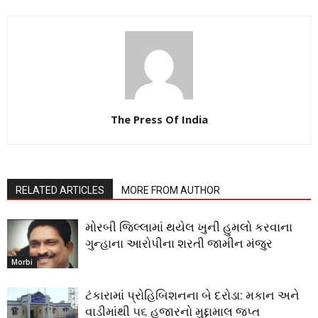
The Press Of India
RELATED ARTICLES
MORE FROM AUTHOR
મોરબી જિલ્લામાં થયેલ ખુની હુમલો કરવાના
ગુન્હાના આરોપીના શરતી જામીન મંજુર
Morbi
ટંકારામાં પ્રોહિબિશનના બે દરોડા: મકાન અને
વાડીમાંથી ૫૬ હજારનો મુદ્દામાલ જપ્ત