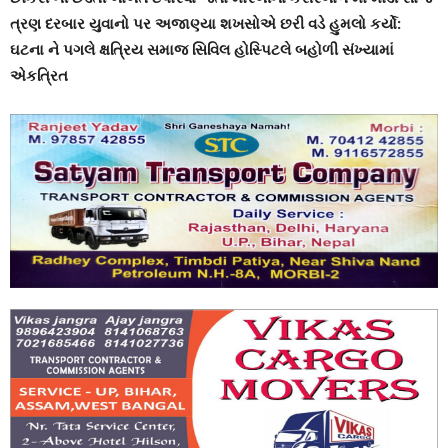
ત્રણ દરબાર યુવાનો પર અજાણ્યા શખસોએ છરી વડે હુમલો કર્યો:
ઘટના ને પગલે ક્ષત્રિય સમાજ સિવિલ હોસ્પિટલે બહોળી સંખ્યામાં
એકત્રિત