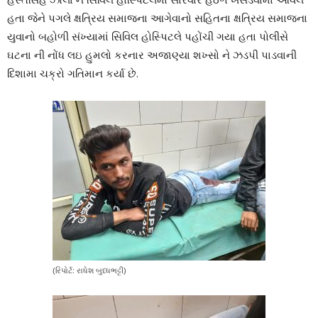
હતા જેને પગલે ક્ષત્રિય સમાજના આગેવાનો સહિતના ક્ષત્રિય સમાજના
યુવાનો બહોળી સંખ્યામાં સિવિલ હોસ્પિટલે પહોંચી ગયા હતા પોલીસે
ઘટના ની નોંધ લઇ હુમલો કરનાર અજાણ્યા શખ્સો ને ઝડપી પાડવાની
દિશામા ચક્રો ગતિમાન કર્યા છે.
(રિપોર્ટ: રાધેશ બુધ્ધભટ્ટી)