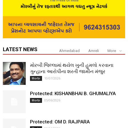
LATEST NEWS
Ahmedabad
Amreli
More
મોરબી જિલ્લામાં થયેલ ખુની હુમલો કરવાના
ગુન્હાના આરોપીના શરતી જામીન મંજુર
10/07/2026
Morbi
Protected: KISHANBHAI B. GHUMALIYA
05/06/2026
Morbi
Protected: OM D. RAJPARA