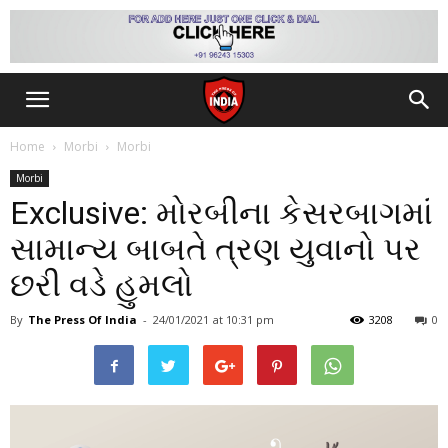
Home
Morbi
Morbi
Morbi
Exclusive: મોરબીના કેસરબાગમાં
સામાન્ય બાબતે ત્રણ યુવાનો પર
છરી વડે હુમલો
By
The Press Of India
-
24/01/2021
at 10:31 pm
3208
0