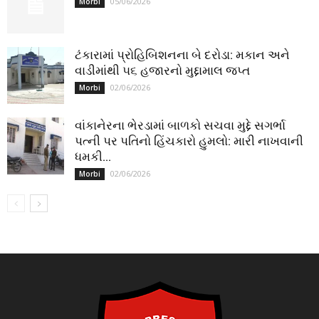
05/06/2026
Morbi
ટંકારામાં પ્રોહિબિશનના બે દરોડા: મકાન અને
વાડીમાંથી ૫૬ હજારનો મુદ્દામાલ જપ્ત
02/06/2026
Morbi
વાંકાનેરના ભેરડામાં બાળકો સચવા મુદ્દે સગર્ભા
પત્ની પર પતિનો હિંચકારો હુમલો: મારી નાખવાની
ધમકી...
02/06/2026
Morbi