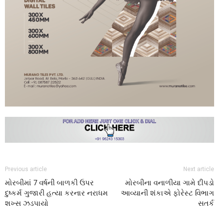
Previous article
Next article
મોરબીમાં 7 વર્ષની બાળકી ઉપર
મોરબીના વનાળીયા ગામે દીપડો
દુષ્કર્મ ગુજારી હત્યા કરનાર નરાધમ
આવ્યાની શંકાએ ફોરેસ્ટ વિભાગ
શખ્સ ઝડપાયો
સતર્ક