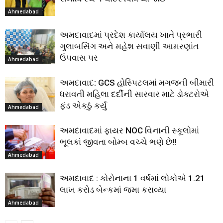
Ahmedabad
અમદાવાદમાં પ્રદેશ કાર્યાલય ખાતે પ્રભારી
ગુલાબસિંગ અને મહેશ સવાણી આમરણાંત
ઉપવાસ પર
Ahmedabad
અમદાવાદ: GCS હોસ્પિટલમાં મગજની બીમારી
ધરાવતી મહિલા દર્દીની સારવાર માટે ડોક્ટરોએ
ફંડ એકઠું કર્યું
Ahmedabad
અમદાવાદમાં ફાયર NOC વિનાની સ્કૂલોમાં
ભૂલકાં જીવતા બોમ્બ વચ્ચે ભણે છે!!
Ahmedabad
અમદાવાદ : કોરોનાના 1 વર્ષમાં લોકોએ 1.21
લાખ કરોડ બેન્કમાં જમા કરાવ્યા
Ahmedabad