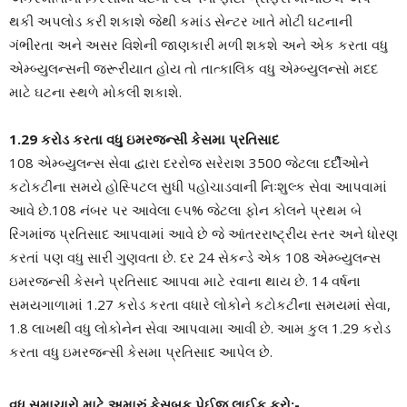
થકી અપલોડ કરી શકાશે જેથી કમાંડ સેન્ટર ખાતે મોટી ઘટનાની
ગંભીરતા અને અસર વિશેની જાણકારી મળી શકશે અને એક કરતા વધુ
એમ્બ્યુલન્સની જરૂરીયાત હોય તો તાત્કાલિક વધુ એમ્બ્યુલન્સો મદદ
માટે ઘટના સ્થળે મોકલી શકાશે.
1.29 કરોડ કરતા વધુ ઇમરજન્સી કેસમા પ્રતિસાદ
108 એમ્બ્યુલન્સ સેવા દ્વારા દરરોજ સરેરાશ 3500 જેટલા દર્દીઓને
કટોકટીના સમયે હોસ્પિટલ સુધી પહોચાડવાની નિઃશુલ્ક સેવા આપવામાં
આવે છે.108 નંબર પર આવેલા ૯૫% જેટલા ફોન કોલને પ્રથમ બે
રિંગમાંજ પ્રતિસાદ આપવામાં આવે છે જે આંતરરાષ્ટ્રીય સ્તર અને ધોરણ
કરતાં પણ વધુ સારી ગુણવતા છે. દર 24 સેકન્ડે એક 108 એમ્બ્યુલન્સ
ઇમરજન્સી કેસને પ્રતિસાદ આપવા માટે રવાના થાય છે. 14 વર્ષના
સમયગાળામાં 1.27 કરોડ કરતા વધારે લોકોને કટોકટીના સમયમાં સેવા,
1.8 લાખથી વધુ લોકોનેન સેવા આપવામા આવી છે. આમ કુલ 1.29 કરોડ
કરતા વધુ ઇમરજન્સી કેસમા પ્રતિસાદ આપેલ છે.
વધુ સમાચારો માટે અમારું ફેસબૂક પેઈજ લાઈક કરો:-