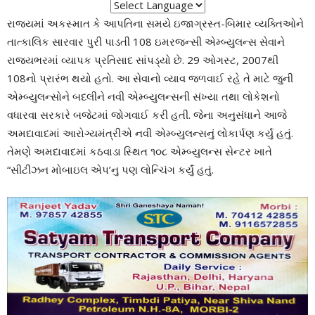
રાજયમાં અકસ્માત કે આપતિના સમયે ઇજાગ્રસ્ત-બિમાર વ્યક્તિઓને
તાત્કાલિક સારવાર પુરી પાડતી 108 ઇમરજન્સી એમ્બ્યુલન્સ સેવાને
રાજ્યભરમાં વ્યાપક પ્રતિસાદ સાંપડ્યો છે. 29 ઓગસ્ટ, 2007થી
108નો પ્રારંભ થયો હતો. આ સેવાનો વ્યાવ જળવાઈ રહે તે માટે જુની
એમ્બ્યુલન્સોને બદલીને નવી એમ્બ્યુલન્સની સંખ્યા તથા લોકેશનો
વધારવા સરકારે બજેટમાં જોગવાઈ કરી હતી. જેના અનુસંધાને આજે
અમદાવાદમાં આરોગ્યમંત્રીએ નવી એમ્બ્યુલન્સનું લોકાર્પણ કર્યું હતું.
તેમણે અમદાવાદમાં કઠવાડા સ્થિત ૧૦૮ એમ્બ્યુલન્સ સેન્ટર ખાતે
“સીટીઝન મોબાઇલ એપ’નુ પણ લોન્ચિંગ કર્યું હતું.