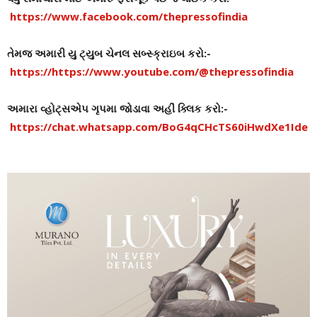
https://www.facebook.com/thepressofindia
તેમજ અમારી યુ ટ્યુબ ચેનલ સબ્સ્ક્રાઇબ કરો:-
https://https://www.youtube.com/@thepressofindia
અમારા વ્હોટ્સએપ ગૃપમા જોડાવા અહીં ક્લિક કરો:-
https://chat.whatsapp.com/BoG4qCHcTS60iHwdXe1Ide