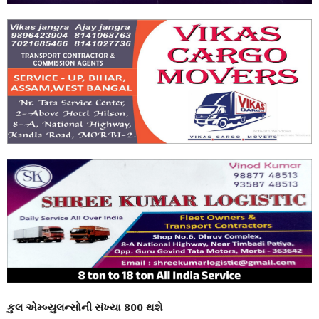
કુલ એમ્બ્યુલન્સોની સંખ્યા 800 થશે