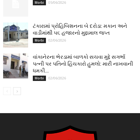
05/06/2026
Morbi
ટંકારામાં પ્રોહિબિશનના બે દરોડા: મકાન અને
વાડીમાંથી ૫૬ હજારનો મુદ્દામાલ જપ્ત
02/06/2026
Morbi
વાંકાનેરના ભેરડામાં બાળકો સચવા મુદ્દે સગર્ભા
પત્ની પર પતિનો હિંચકારો હુમલો: મારી નાખવાની
ધમકી...
02/06/2026
Morbi