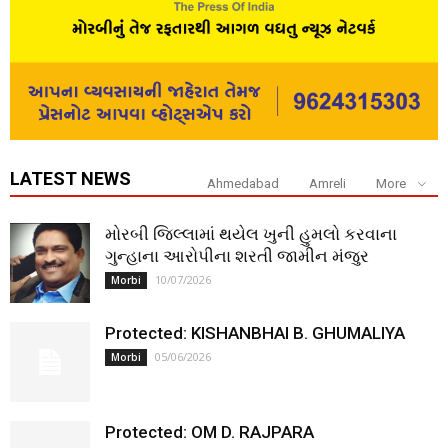
LATEST NEWS
Ahmedabad
Amreli
More
મોરબી જિલ્લામાં થયેલ ખુની હુમલો કરવાના
ગુન્હાના આરોપીના શરતી જામીન મંજુર
10/07/2026
Morbi
Protected: KISHANBHAI B. GHUMALIYA
05/06/2026
Morbi
Protected: OM D. RAJPARA