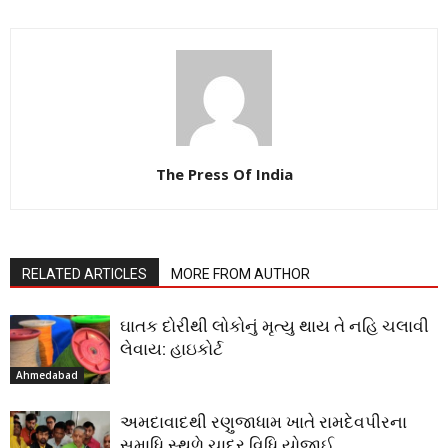
The Press Of India
RELATED ARTICLES
MORE FROM AUTHOR
ઘાતક દોરીથી લોકોનું મૃત્યુ થાય તે નહિ ચલાવી
લેવાય: હાઇકોર્ટ
Ahmedabad
અમદાવાદથી રણુજાધામ ખાતે રામદેવપીરના
સમાધિ સ્થળે ચાદર વિધિ યોજાઈ