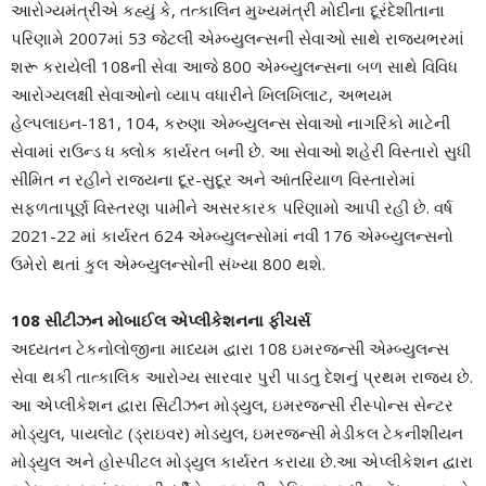
આરોગ્યમંત્રીએ કહ્યું કે, તત્કાલિન મુખ્યમંત્રી મોદીના દૂરંદેશીતાના
પરિણામે 2007માં 53 જેટલી એમ્બ્યુલન્સની સેવાઓ સાથે રાજ્યભરમાં
શરૂ કરાયેલી 108ની સેવા આજે 800 એમ્બ્યુલન્સના બળ સાથે વિવિધ
આરોગ્યલક્ષી સેવાઓનો વ્યાપ વધારીને ખિલખિલાટ, અભયમ
હેલ્પલાઇન-181, 104, કરુણા એમ્બ્યુલન્સ સેવાઓ નાગરિકો માટેની
સેવામાં રાઉન્ડ ધ ક્લોક કાર્યરત બની છે. આ સેવાઓ શહેરી વિસ્તારો સુધી
સીમિત ન રહીને રાજ્યના દૂર-સુદૂર અને આંતરિયાળ વિસ્તારોમાં
સફળતાપૂર્ણ વિસ્તરણ પામીને અસરકારક પરિણામો આપી રહી છે. વર્ષ
2021-22 માં કાર્યરત 624 એમ્બ્યુલન્સોમાં નવી 176 એમ્બ્યુલન્સનો
ઉમેરો થતાં કુલ એમ્બ્યુલન્સોની સંખ્યા 800 થશે.
108 સીટીઝન મોબાઈલ એપ્લીકેશનના ફીચર્સ
અધ્યતન ટેકનોલોજીના માધ્યમ દ્વારા 108 ઇમરજન્સી એમ્બ્યુલન્સ
સેવા થકી તાત્કાલિક આરોગ્ય સારવાર પુરી પાડતુ દેશનું પ્રથમ રાજ્ય છે.
આ એપ્લીકેશન દ્વારા સિટીઝન મોડ્યુલ, ઇમરજન્સી રીસ્પોન્સ સેન્ટર
મોડ્યુલ, પાયલોટ (ડ્રાઇવર) મોડયુલ, ઇમરજન્સી મેડીકલ ટેકનીશીયન
મોડ્યુલ અને હોસ્પીટલ મોડ્યુલ કાર્યરત કરાયા છે.આ એપ્લીકેશન દ્વારા