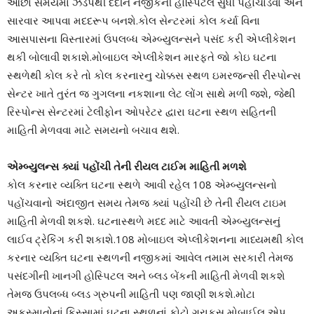
ઓછા સમયમાં ઝડપથી દર્દીને નજીકની હોસ્પિટલ સુધી પહોંચાડવા અને
સારવાર આપવા મદદરૂપ બનશે.કોલ સેન્ટરમાં કોલ કર્યા વિના
આસપાસના વિસ્તારમાં ઉપલબ્ધ એમ્બ્યુલન્સને પસંદ કરી એપ્લીકેશન
થકી બોલાવી શકાશે.મોબાઇલ એપ્લીકેશન મારફતે જો કોઇ ઘટના
સ્થળેથી કોલ કરે તો કોલ કરનારનુ ચોક્કસ સ્થળ ઇમરજન્સી રીસ્પોન્સ
સેન્ટર ખાતે તુરંત જ ગુગલના નકશાના લેટ લોંગ સાથે મળી જશે, જેથી
રિસ્પોન્સ સેન્ટરમાં ટેલીફોન ઓપરેટર દ્વારા ઘટના સ્થળ સહિતની
માહિતી મેળવવા માટે સમયનો બચાવ થશે.
એમ્બ્યુલન્સ ક્યાં પહોંચી તેની રીયલ ટાઈમ માહિતી મળશે
કોલ કરનાર વ્યક્તિ ઘટના સ્થળે આવી રહેલ 108 એમ્બ્યુલન્સનો
પહોંચવાનો અંદાજીત સમય તેમજ ક્યાં પહોંચી છે તેની રીયલ ટાઇમ
માહિતી મેળવી શકશે. ઘટનાસ્થળે મદદ માટે આવતી એમ્બ્યુલન્સનું
લાઈવ ટ્રેકિંગ કરી શકાશે.108 મોબાઇલ એપ્લીકેશનના માધ્યમથી કોલ
કરનાર વ્યક્તિ ઘટના સ્થળની નજીકમાં આવેલ તમામ સરકારી તેમજ
પસંદગીની ખાનગી હોસ્પિટલ અને બ્લડ બેંકની માહિતી મેળવી શકશે
તેમજ ઉપલબ્ધ બ્લડ ગ્રુપની માહિતી પણ જાણી શકશે.મોટા
અકસ્માતોનાં કિસ્સામાં ઘટના સ્થળનાં ફોટો ગ્રાફ્સ મોબાઈલ એપ