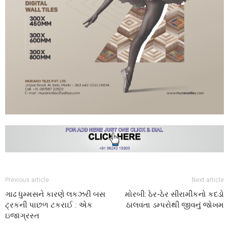
Previous article
Next article
ગાઢ ધુમ્મસને કારણે લકઝરી બસ
મોરબી: ઠેર-ઠેર સીરામીકનો કદડો
ટ્રકની પાછળ ટકરાઈ : એક
ઠાલવતા ડમ્પરોથી જીવનું જોખમ
ઇજાગ્રસ્ત