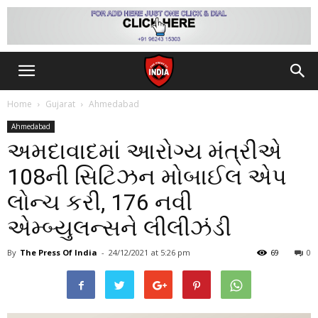
Home
Gujarat
Ahmedabad
Ahmedabad
અમદાવાદમાં આરોગ્ય મંત્રીએ
108ની સિટિઝન મોબાઈલ એપ
લોન્ચ કરી, 176 નવી
એમ્બ્યુલન્સને લીલીઝંડી
By
The Press Of India
-
24/12/2021
at 5:26 pm
69
0